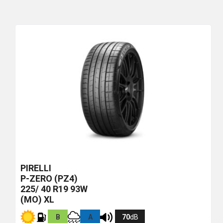
PIRELLI
P-ZERO (PZ4)
225/ 40 R19 93W
(MO) XL
B
A
70
dB