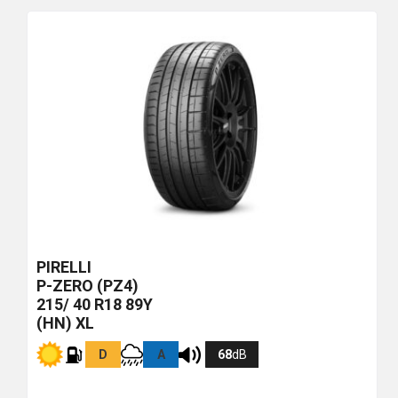
più
economico
PIRELLI
P-ZERO (PZ4)
215/ 40 R18 89Y
(HN) XL
D
A
68
dB