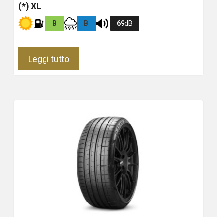
(*) XL
B
B
69
dB
Leggi tutto