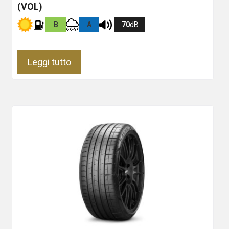
(VOL)
B
A
70
dB
Leggi tutto