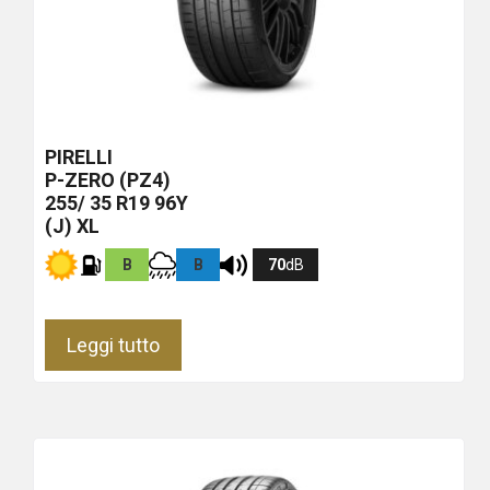
PIRELLI
P-ZERO (PZ4)
255/ 35 R19 96Y
(J) XL
B
B
70
dB
Leggi tutto