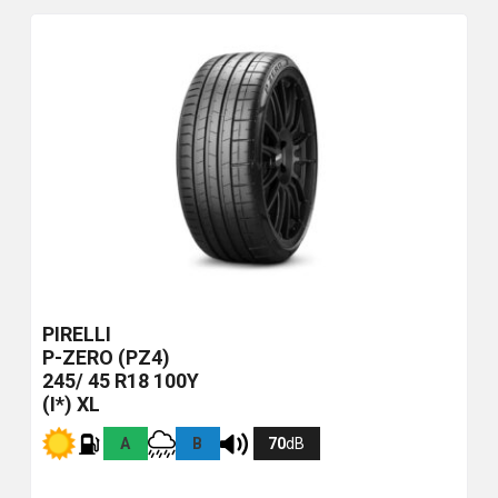
PIRELLI
P-ZERO (PZ4)
245/ 45 R18 100Y
(I*) XL
A
B
70
dB