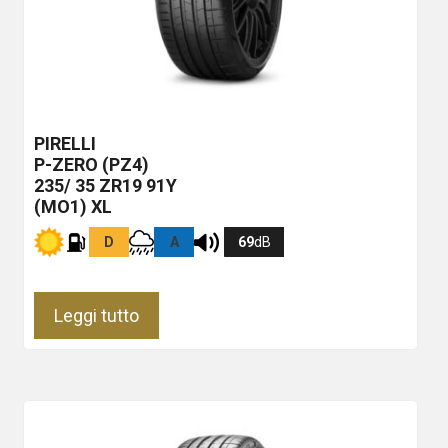
PIRELLI
P-ZERO (PZ4)
235/ 35 ZR19 91Y
(MO1) XL
D
A
69
dB
Leggi tutto