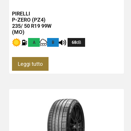
PIRELLI
P-ZERO (PZ4)
235/ 50 R19 99W
(MO)
A
B
68
dB
Leggi tutto