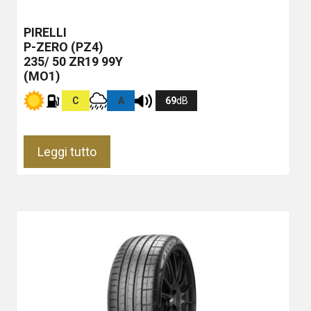
PIRELLI
P-ZERO (PZ4)
235/ 50 ZR19 99Y
(MO1)
C
A
69
dB
Leggi tutto