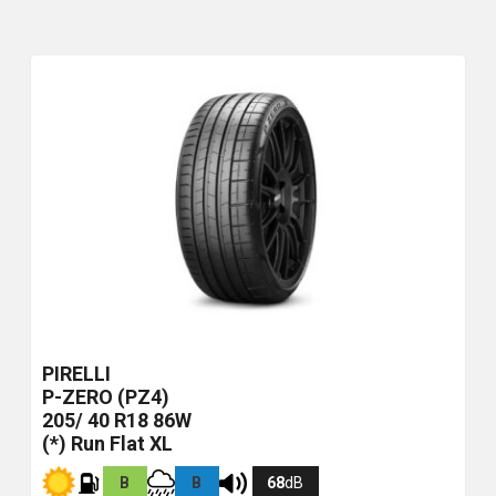
PIRELLI
P-ZERO (PZ4)
205/ 40 R18 86W
(*) Run Flat XL
B
B
68
dB