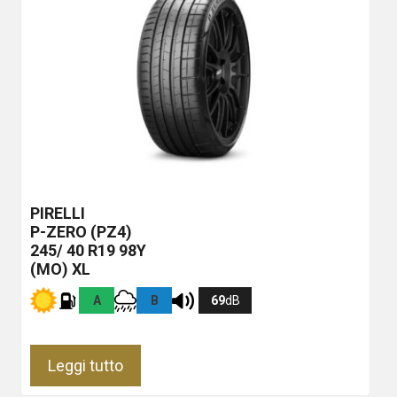
PIRELLI
P-ZERO (PZ4)
245/ 40 R19 98Y
(MO) XL
A
B
69
dB
Leggi tutto