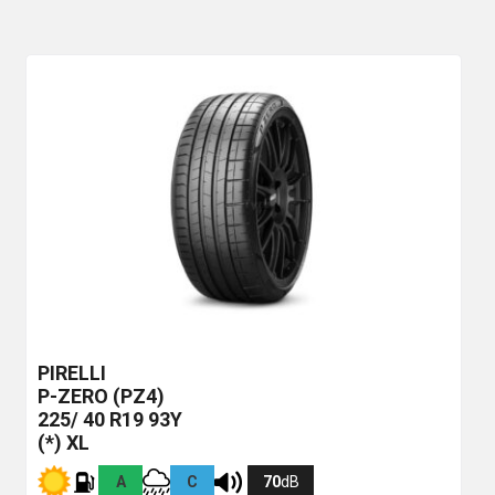
PIRELLI
P-ZERO (PZ4)
225/ 40 R19 93Y
(*) XL
A
C
70
dB