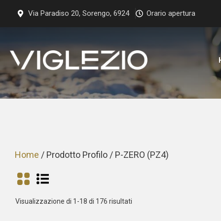
Vai
Via Paradiso 20, Sorengo, 6924
Orario apertura
al
contenuto
Home
/ Prodotto Profilo / P-ZERO (PZ4)
Prezzo:
Visualizzazione di 1-18 di 176 risultati
dal