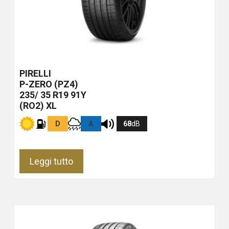
PIRELLI
P-ZERO (PZ4)
235/ 35 R19 91Y
(RO2) XL
D
A
68
dB
Leggi tutto