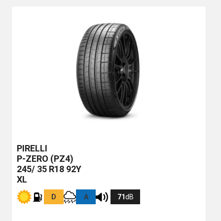
PIRELLI
P-ZERO (PZ4)
245/ 35 R18 92Y
XL
D
A
71
dB