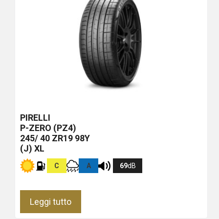
PIRELLI
P-ZERO (PZ4)
245/ 40 ZR19 98Y
(J) XL
C
A
69
dB
Leggi tutto