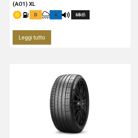
(AO1) XL
D
A
68
dB
Leggi tutto