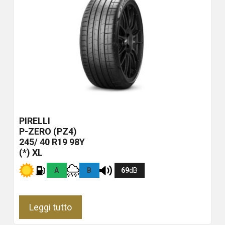
PIRELLI
P-ZERO (PZ4)
245/ 40 R19 98Y
(*) XL
A
B
69
dB
Leggi tutto