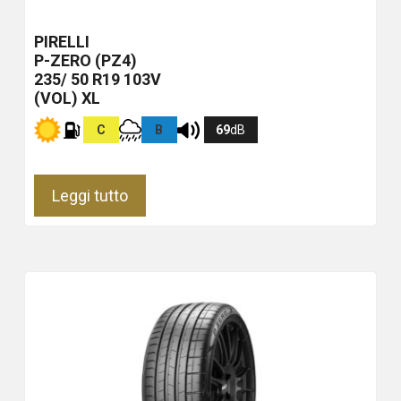
PIRELLI
P-ZERO (PZ4)
235/ 50 R19 103V
(VOL) XL
C
B
69
dB
Leggi tutto