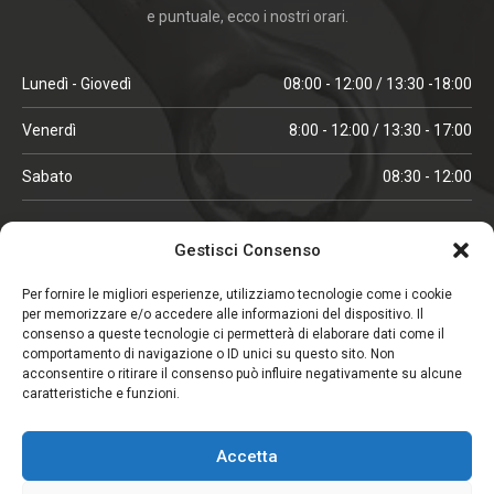
e puntuale, ecco i nostri orari.
Lunedì - Giovedì
08:00 - 12:00 / 13:30 -18:00
Venerdì
8:00 - 12:00 / 13:30 - 17:00
Sabato
08:30 - 12:00
ORARI IN ALTA STAGIONE
Gestisci Consenso
(aprile, maggio, ottobre, novembre, dicembre)
Per fornire le migliori esperienze, utilizziamo tecnologie come i cookie
per memorizzare e/o accedere alle informazioni del dispositivo. Il
Lunedì - Venerdì
08:00 - 12:00 / 13:30 -18:00
consenso a queste tecnologie ci permetterà di elaborare dati come il
comportamento di navigazione o ID unici su questo sito. Non
Sabato
08:00 - 12:00
acconsentire o ritirare il consenso può influire negativamente su alcune
caratteristiche e funzioni.
CHIUSO IL SABATO
Accetta
(gennaio, febbraio, agosto, settembre)