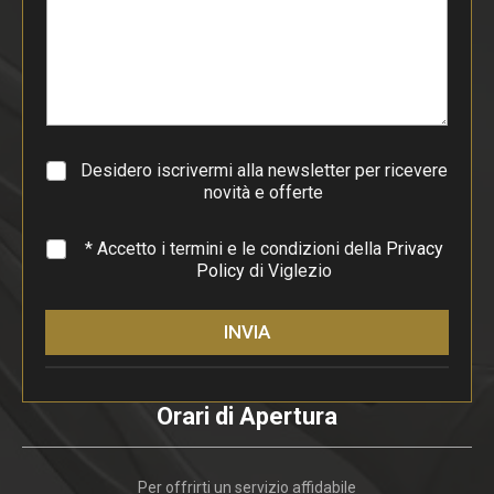
i
p
a
r
a
g
r
a
Desidero iscrivermi alla newsletter per ricevere
f
novità e offerte
o
*
* Accetto i termini e le condizioni della
Privacy
Policy
di Viglezio
INVIA
Orari di Apertura
Per offrirti un servizio affidabile