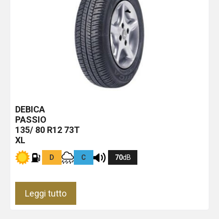
DEBICA
PASSIO
135/ 80 R12 73T
XL
D
C
70
dB
Leggi tutto