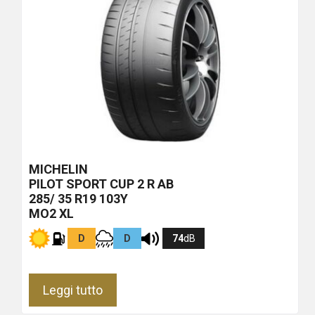
MICHELIN
PILOT SPORT CUP 2 R
AB
285/ 35 R19 103Y
MO2 XL
D
D
74
dB
Leggi tutto