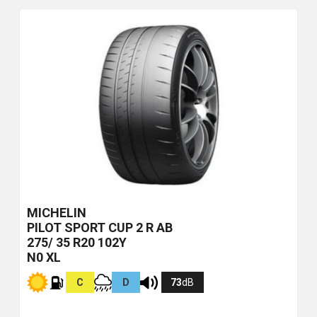
MICHELIN
PILOT SPORT CUP 2 R
AB
275/ 35 R20 102Y
N0 XL
C
D
73
dB