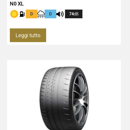
N0 XL
D
D
74
dB
Leggi tutto