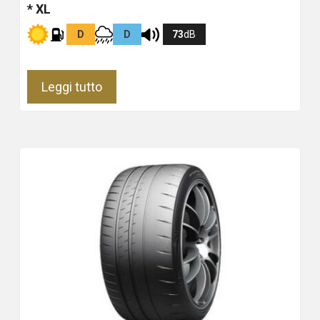
* XL
D
D
73
dB
Leggi tutto