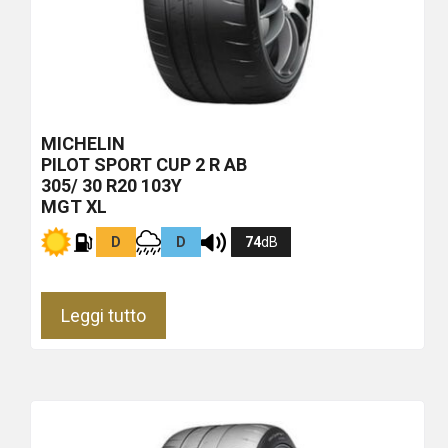
MICHELIN
PILOT SPORT CUP 2 R
AB
305/ 30 R20 103Y
MGT XL
D
D
74
dB
Leggi tutto