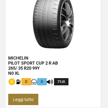
MICHELIN
PILOT SPORT CUP 2 R
AB
265/ 35 R20 99Y
N0 XL
D
D
71
dB
Leggi tutto