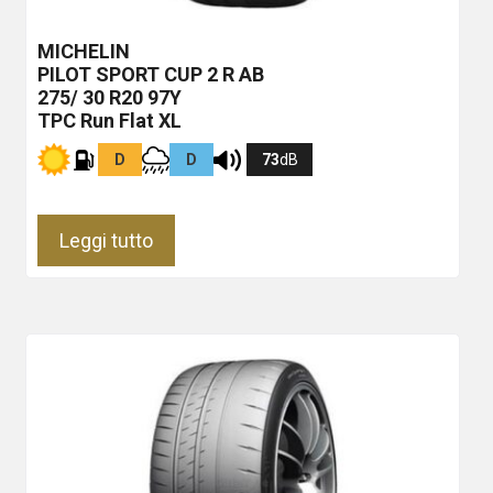
MICHELIN
PILOT SPORT CUP 2 R
AB
275/ 30 R20 97Y
TPC Run Flat XL
D
D
73
dB
Leggi tutto