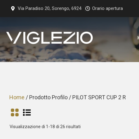
Vai
Via Paradiso 20, Sorengo, 6924
Orario apertura
al
contenuto
Home
/ Prodotto Profilo / PILOT SPORT CUP 2 R
Prezzo:
Visualizzazione di 1-18 di 26 risultati
dal