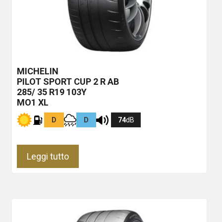
MICHELIN
PILOT SPORT CUP 2 R
AB
285/ 35 R19 103Y
MO1 XL
D
D
74
dB
Leggi tutto