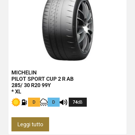
MICHELIN
PILOT SPORT CUP 2 R
AB
285/ 30 R20 99Y
* XL
D
D
74
dB
Leggi tutto