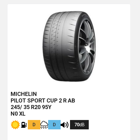
MICHELIN
PILOT SPORT CUP 2 R
AB
245/ 35 R20 95Y
N0 XL
D
D
70
dB