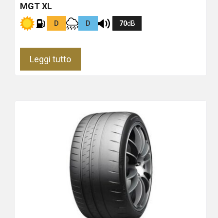
MGT XL
D
D
70
dB
Leggi tutto