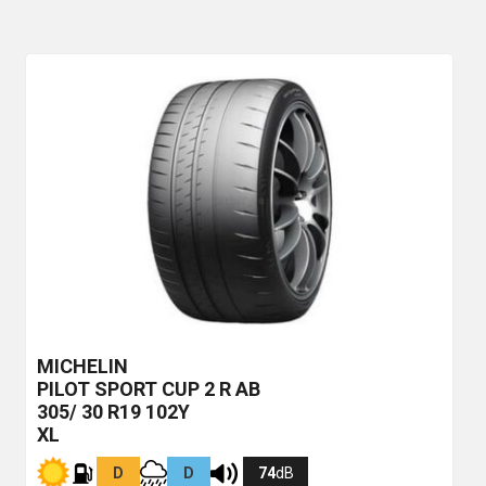
MICHELIN
PILOT SPORT CUP 2 R
AB
305/ 30 R19 102Y
XL
D
D
74
dB