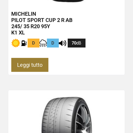
MICHELIN
PILOT SPORT CUP 2 R
AB
245/ 35 R20 95Y
K1 XL
D
D
70
dB
Leggi tutto