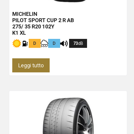
MICHELIN
PILOT SPORT CUP 2 R
AB
275/ 35 R20 102Y
K1 XL
D
D
73
dB
Leggi tutto