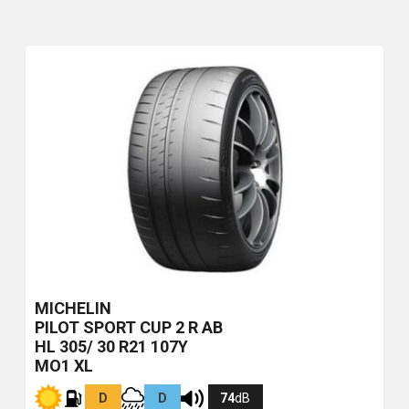
MICHELIN
PILOT SPORT CUP 2 R
AB
HL 305/ 30 R21 107Y
MO1 XL
D
D
74
dB