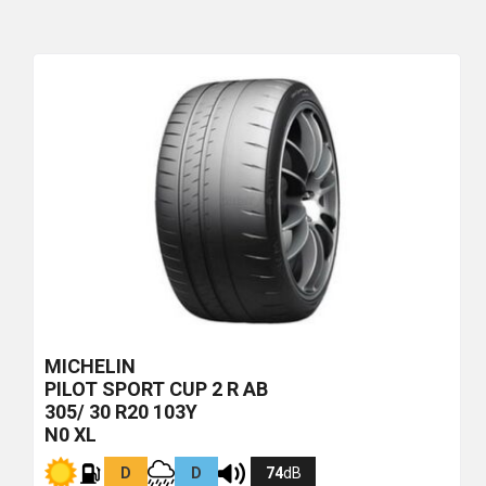
MICHELIN
PILOT SPORT CUP 2 R
AB
305/ 30 R20 103Y
N0 XL
D
D
74
dB