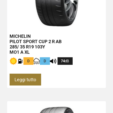
MICHELIN
PILOT SPORT CUP 2 R
AB
285/ 35 R19 103Y
MO1 A XL
D
D
74
dB
Leggi tutto