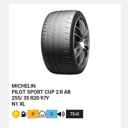
più
economico
MICHELIN
PILOT SPORT CUP 2 R
AB
255/ 35 R20 97Y
N1 XL
D
D
73
dB