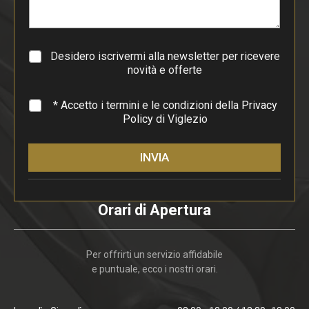
r
a
g
r
a
Desidero iscrivermi alla newsletter per ricevere
f
novità e offerte
o
*
* Accetto i termini e le condizioni della
Privacy
Policy
di Viglezio
INVIA
Orari di Apertura
Per offrirti un servizio affidabile
e puntuale, ecco i nostri orari.