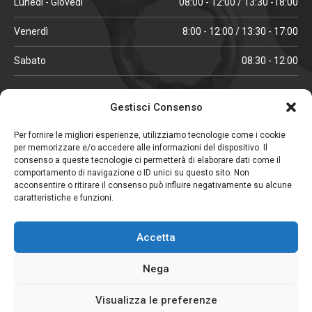
Lunedì - Giovedì
08:00 - 12:00 / 13:30 -18:00
Venerdì
8:00 - 12:00 / 13:30 - 17:00
Sabato
08:30 - 12:00
ORARI IN ALTA STAGIONE
Gestisci Consenso
(aprile, maggio, ottobre, novembre, dicembre)
Per fornire le migliori esperienze, utilizziamo tecnologie come i cookie
per memorizzare e/o accedere alle informazioni del dispositivo. Il
Lunedì - Venerdì
08:00 - 12:00 / 13:30 -18:00
consenso a queste tecnologie ci permetterà di elaborare dati come il
comportamento di navigazione o ID unici su questo sito. Non
Sabato
08:00 - 12:00
acconsentire o ritirare il consenso può influire negativamente su alcune
caratteristiche e funzioni.
CHIUSO IL SABATO
Accetta
(gennaio, febbraio, agosto, settembre)
Nega
Visualizza le preferenze
Copyright © 2026. Viglezio - Tutti i diritti riservati.
Elemento aggiunto al carrello.