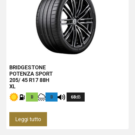
BRIDGESTONE
POTENZA SPORT
205/ 45 R17 88H
XL
B
B
68
dB
Leggi tutto