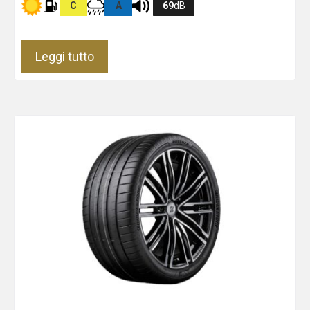
C
A
69
dB
Leggi tutto