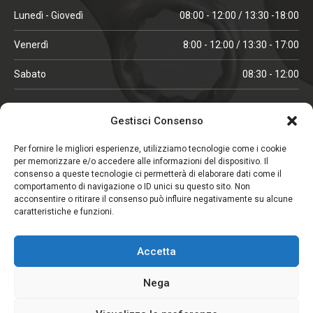
Lunedì - Giovedì
08:00 - 12:00 / 13:30 -18:00
Venerdì
8:00 - 12:00 / 13:30 - 17:00
Sabato
08:30 - 12:00
ORARI IN ALTA STAGIONE
Gestisci Consenso
(aprile, maggio, ottobre, novembre, dicembre)
Per fornire le migliori esperienze, utilizziamo tecnologie come i cookie
per memorizzare e/o accedere alle informazioni del dispositivo. Il
Lunedì - Venerdì
08:00 - 12:00 / 13:30 -18:00
consenso a queste tecnologie ci permetterà di elaborare dati come il
comportamento di navigazione o ID unici su questo sito. Non
Sabato
08:00 - 12:00
acconsentire o ritirare il consenso può influire negativamente su alcune
caratteristiche e funzioni.
CHIUSO IL SABATO
Accetta
(gennaio, febbraio, agosto, settembre)
Nega