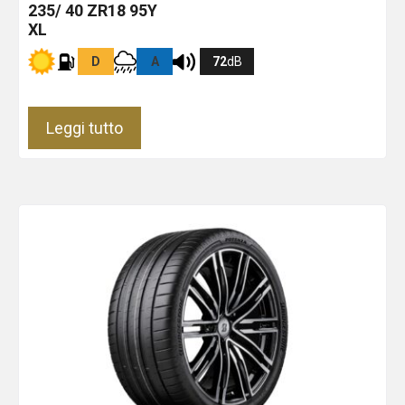
235/ 40 ZR18 95Y
XL
D
A
72
dB
Leggi tutto