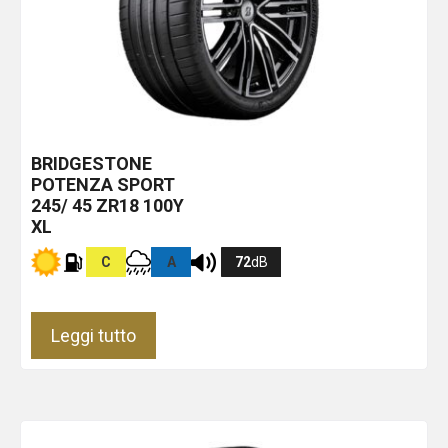
BRIDGESTONE
POTENZA SPORT
245/ 45 ZR18 100Y
XL
C
A
72
dB
Leggi tutto