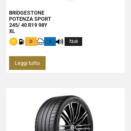
BRIDGESTONE
POTENZA SPORT
245/ 40 R19 98Y
XL
D
A
72
dB
Leggi tutto