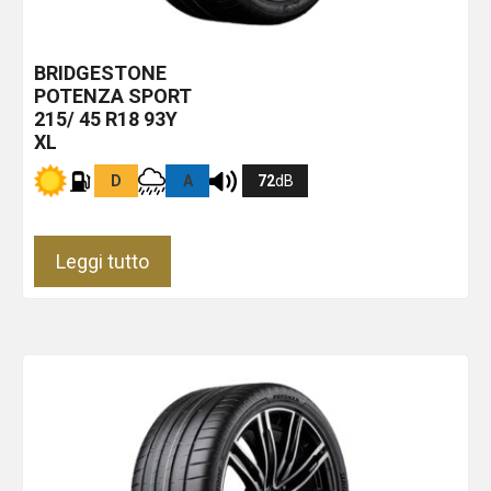
BRIDGESTONE
POTENZA SPORT
215/ 45 R18 93Y
XL
D
A
72
dB
Leggi tutto