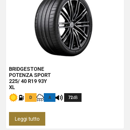
BRIDGESTONE
POTENZA SPORT
225/ 40 R19 93Y
XL
D
A
72
dB
Leggi tutto