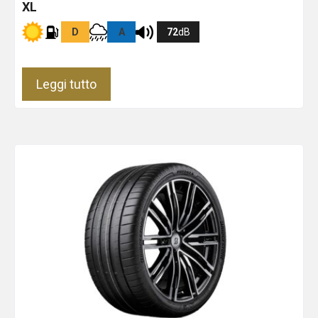
XL
D
A
72
dB
Leggi tutto