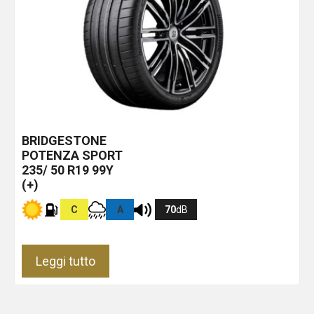
BRIDGESTONE
POTENZA SPORT
235/ 50 R19 99Y
(+)
C
A
70
dB
Leggi tutto