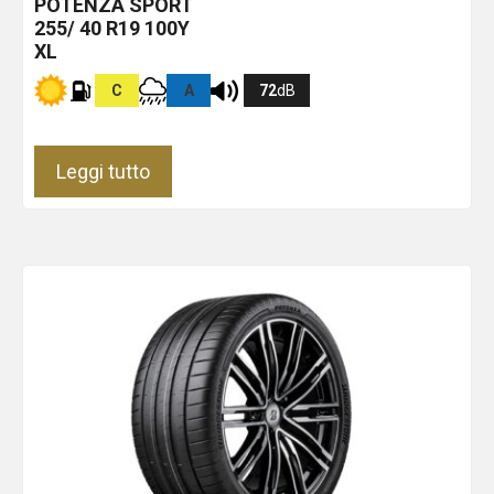
POTENZA SPORT
255/ 40 R19 100Y
XL
C
A
72
dB
Leggi tutto