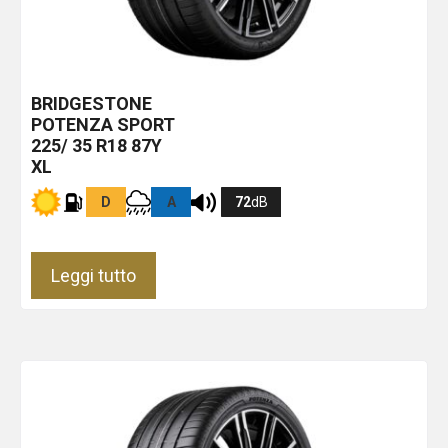
BRIDGESTONE
POTENZA SPORT
225/ 35 R18 87Y
XL
D
A
72
dB
Leggi tutto