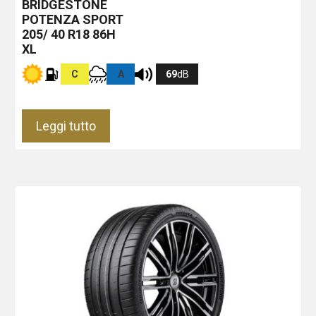
BRIDGESTONE
POTENZA SPORT
205/ 40 R18 86H
XL
C
A
69
dB
Leggi tutto