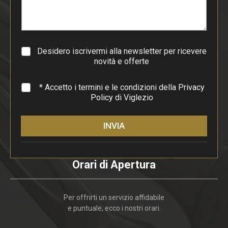
a
r
a
g
r
a
Desidero iscrivermi alla newsletter per ricevere
f
novità e offerte
o
*
* Accetto i termini e le condizioni della
Privacy
Policy
di Viglezio
INVIA
Orari di Apertura
Per offrirti un servizio affidabile
e puntuale, ecco i nostri orari.