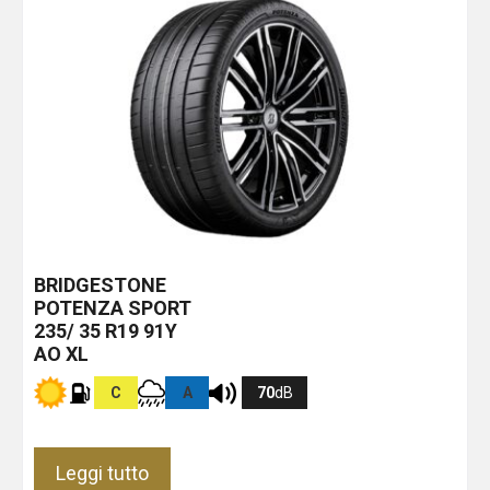
BRIDGESTONE
POTENZA SPORT
235/ 35 R19 91Y
AO XL
C
A
70
dB
Leggi tutto