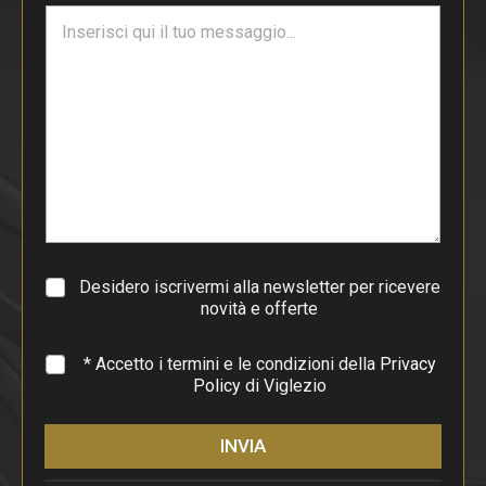
T
l
e
*
s
t
o
d
i
p
a
r
a
g
r
a
Desidero iscrivermi alla newsletter per ricevere
f
novità e offerte
o
*
* Accetto i termini e le condizioni della
Privacy
Policy
di Viglezio
INVIA