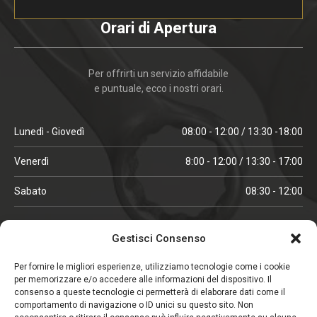
Orari di Apertura
Per offrirti un servizio affidabile
e puntuale, ecco i nostri orari.
Lunedì - Giovedì
08:00 - 12:00 / 13:30 -18:00
Venerdì
8:00 - 12:00 / 13:30 - 17:00
Sabato
08:30 - 12:00
ORARI IN ALTA STAGIONE
Gestisci Consenso
(aprile, maggio, ottobre, novembre, dicembre)
Per fornire le migliori esperienze, utilizziamo tecnologie come i cookie
per memorizzare e/o accedere alle informazioni del dispositivo. Il
Lunedì - Venerdì
08:00 - 12:00 / 13:30 -18:00
consenso a queste tecnologie ci permetterà di elaborare dati come il
comportamento di navigazione o ID unici su questo sito. Non
Sabato
08:00 - 12:00