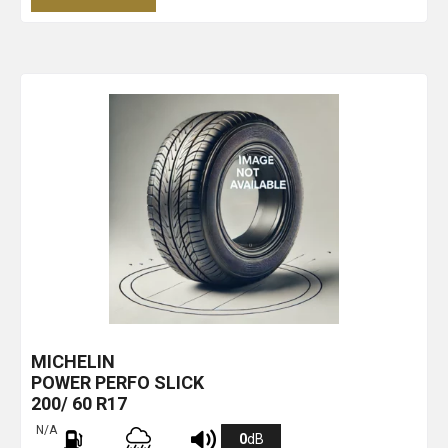
MICHELIN
POWER PERFO SLICK
200/ 60 R17
N/A
0
dB