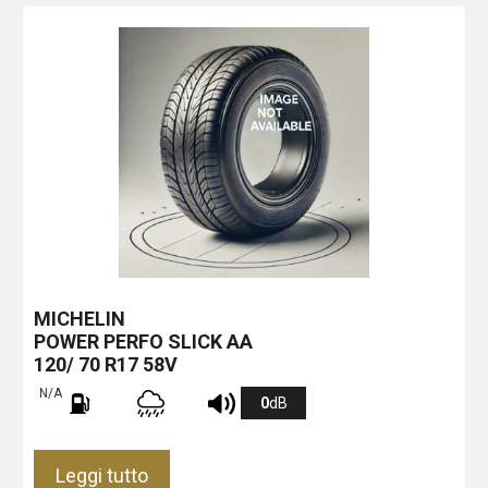
MICHELIN
POWER PERFO SLICK
AA
120/ 70 R17 58V
N/A
0
dB
Leggi tutto