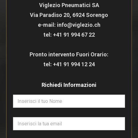
Viglezio Pneumatici SA
Via Paradiso 20, 6924 Sorengo
e-mail: info@viglezio.ch
tel:
+41 91 994 67 22
Pronto intervento Fuori Orario:
tel:
+41 91 994 12 24
Richiedi Informazioni
N
o
m
e
E
*
m
a
i