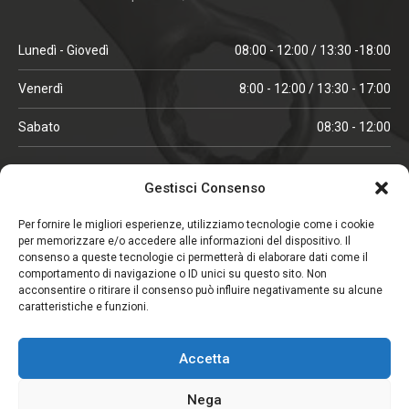
Lunedì - Giovedì
08:00 - 12:00 / 13:30 -18:00
Venerdì
8:00 - 12:00 / 13:30 - 17:00
Sabato
08:30 - 12:00
ORARI IN ALTA STAGIONE
Gestisci Consenso
(aprile, maggio, ottobre, novembre, dicembre)
Per fornire le migliori esperienze, utilizziamo tecnologie come i cookie
per memorizzare e/o accedere alle informazioni del dispositivo. Il
Lunedì - Venerdì
08:00 - 12:00 / 13:30 -18:00
consenso a queste tecnologie ci permetterà di elaborare dati come il
comportamento di navigazione o ID unici su questo sito. Non
Sabato
08:00 - 12:00
acconsentire o ritirare il consenso può influire negativamente su alcune
caratteristiche e funzioni.
CHIUSO IL SABATO
Accetta
(gennaio, febbraio, agosto, settembre)
Nega