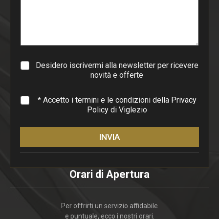
p
a
r
a
g
r
a
Desidero iscrivermi alla newsletter per ricevere
f
novità e offerte
o
*
* Accetto i termini e le condizioni della
Privacy
Policy
di Viglezio
INVIA
Orari di Apertura
Per offrirti un servizio affidabile
e puntuale, ecco i nostri orari.