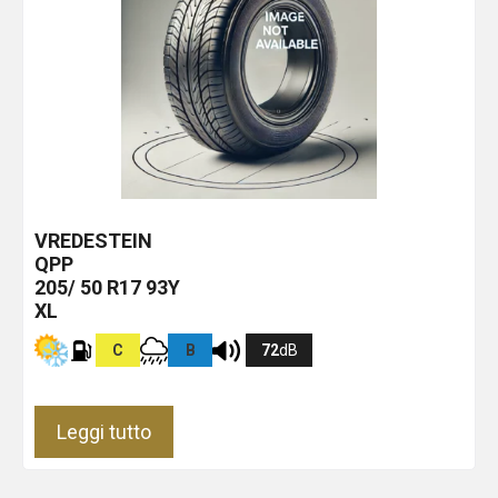
VREDESTEIN
QPP
205/ 50 R17 93Y
XL
C
B
72
dB
Leggi tutto