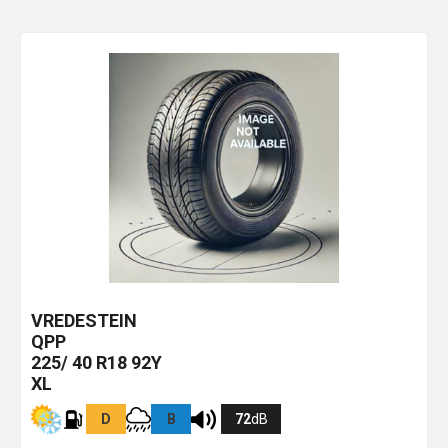
VREDESTEIN
QPP
225/ 40 R18 92Y
XL
D
B
72
dB