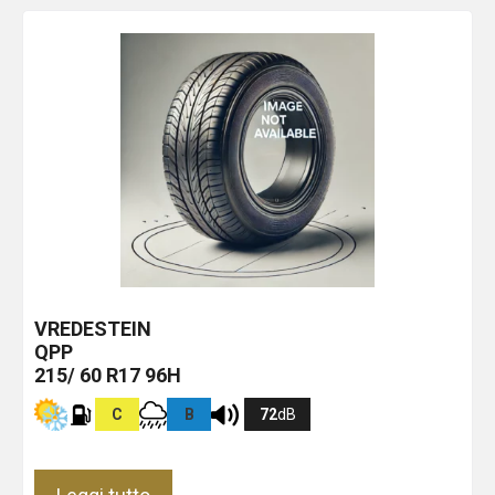
VREDESTEIN
QPP
215/ 60 R17 96H
C
B
72
dB