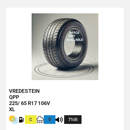
VREDESTEIN
QPP
225/ 65 R17 106V
XL
C
B
71
dB