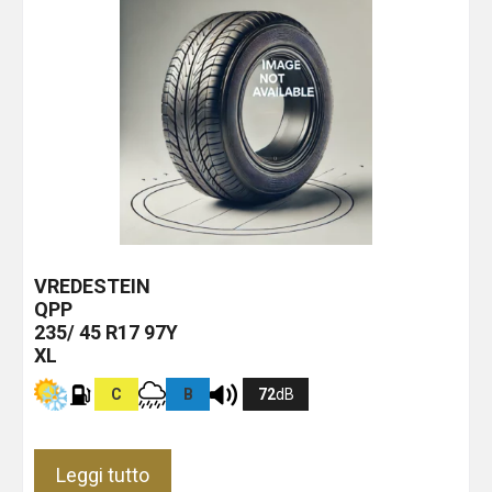
VREDESTEIN
QPP
235/ 45 R17 97Y
XL
C
B
72
dB
Leggi tutto