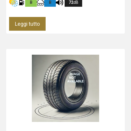
B
B
72
dB
Leggi tutto