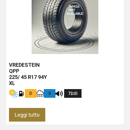
VREDESTEIN
QPP
225/ 45 R17 94Y
XL
D
B
72
dB
Leggi tutto