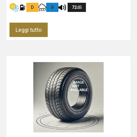
D
B
72
dB
Leggi tutto