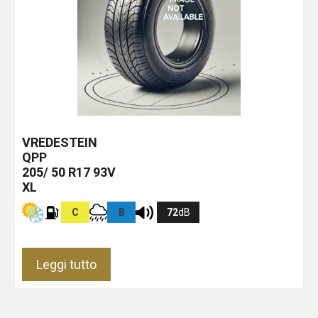
VREDESTEIN
QPP
205/ 50 R17 93V
XL
C
B
72
dB
Leggi tutto