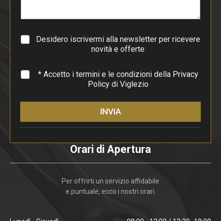
a
g
r
a
Desidero iscrivermi alla newsletter per ricevere
f
novità e offerte
o
*
* Accetto i termini e le condizioni della
Privacy
Policy
di Viglezio
INVIA
Orari di Apertura
Per offrirti un servizio affidabile
e puntuale, ecco i nostri orari.