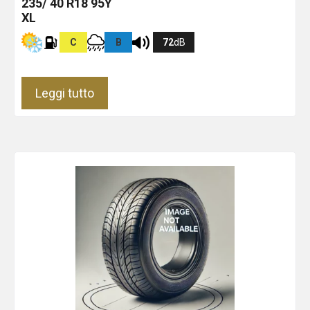
235/ 40 R18 95Y
XL
C
B
72
dB
Leggi tutto