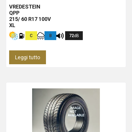
VREDESTEIN
QPP
215/ 60 R17 100V
XL
C
B
72
dB
Leggi tutto