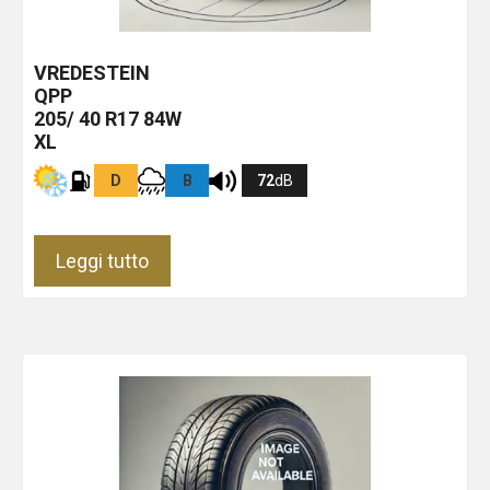
VREDESTEIN
QPP
205/ 40 R17 84W
XL
D
B
72
dB
Leggi tutto