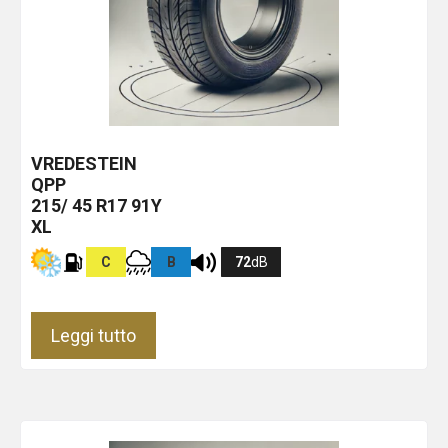
VREDESTEIN
QPP
215/ 45 R17 91Y
XL
C
B
72
dB
Leggi tutto