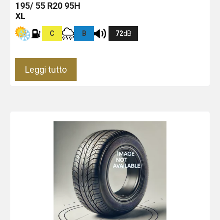
195/ 55 R20 95H
XL
C
B
72
dB
Leggi tutto