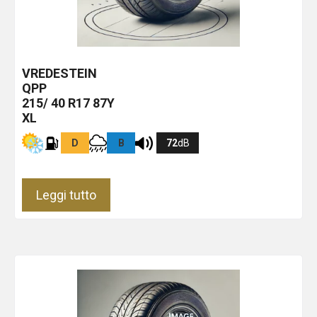
VREDESTEIN
QPP
215/ 40 R17 87Y
XL
D
B
72
dB
Leggi tutto