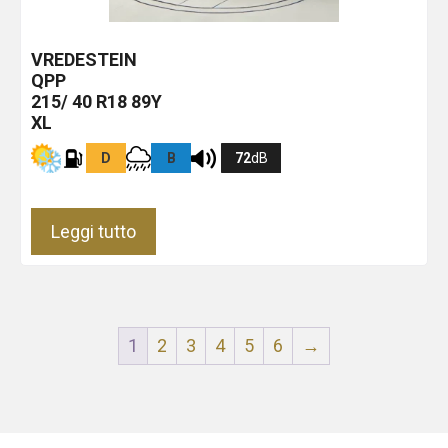
VREDESTEIN
QPP
215/ 40 R18 89Y
XL
D
B
72
dB
Leggi tutto
1
2
3
4
5
6
→