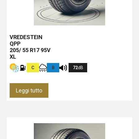
VREDESTEIN
QPP
205/ 55 R17 95V
XL
C
B
72
dB
Leggi tutto