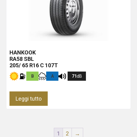
HANKOOK
RA58
SBL
205/ 65 R16 C 107T
B
A
71
dB
Leggi tutto
1
2
→