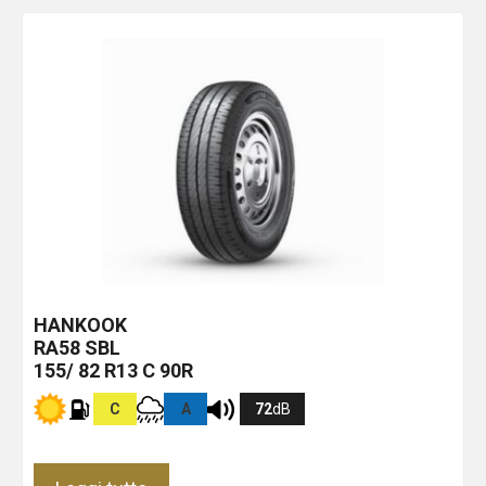
HANKOOK
RA58
SBL
155/ 82 R13 C 90R
C
A
72
dB