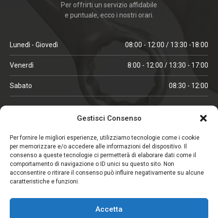
Per offrirti un servizio affidabile
e puntuale, ecco i nostri orari.
Lunedì - Giovedì
08:00 - 12:00 / 13:30 -18:00
Venerdì
8:00 - 12:00 / 13:30 - 17:00
Sabato
08:30 - 12:00
ORARI IN ALTA STAGIONE
Gestisci Consenso
(aprile, maggio, ottobre, novembre, dicembre)
Per fornire le migliori esperienze, utilizziamo tecnologie come i cookie
per memorizzare e/o accedere alle informazioni del dispositivo. Il
Lunedì - Venerdì
08:00 - 12:00 / 13:30 -18:00
consenso a queste tecnologie ci permetterà di elaborare dati come il
comportamento di navigazione o ID unici su questo sito. Non
Sabato
08:00 - 12:00
acconsentire o ritirare il consenso può influire negativamente su alcune
caratteristiche e funzioni.
CHIUSO IL SABATO
Accetta
(gennaio, febbraio, agosto, settembre)