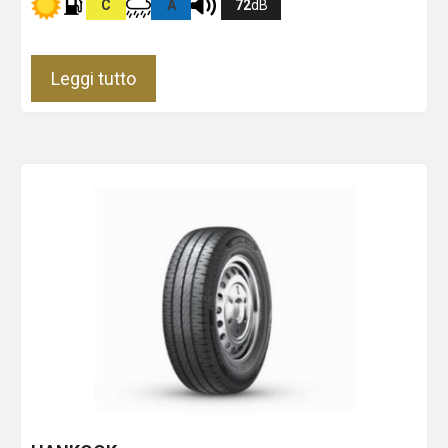
C
A
72
dB
Leggi tutto