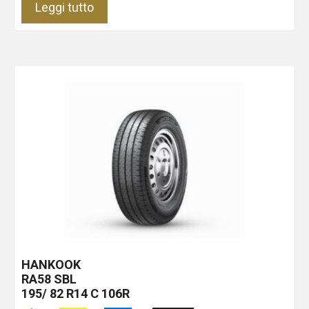
Leggi tutto
HANKOOK
RA58
SBL
195/ 82 R14 C 106R