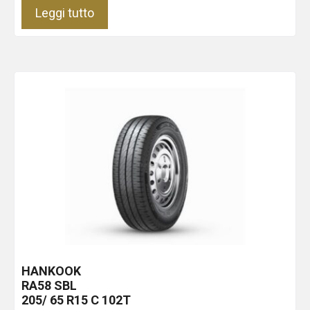
Leggi tutto
HANKOOK
RA58
SBL
205/ 65 R15 C 102T