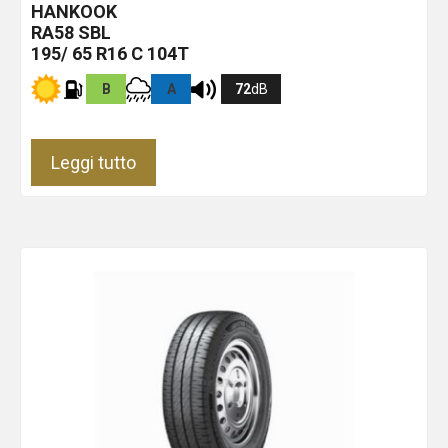
HANKOOK
RA58
SBL
195/ 65 R16 C 104T
B
A
72
dB
Leggi tutto