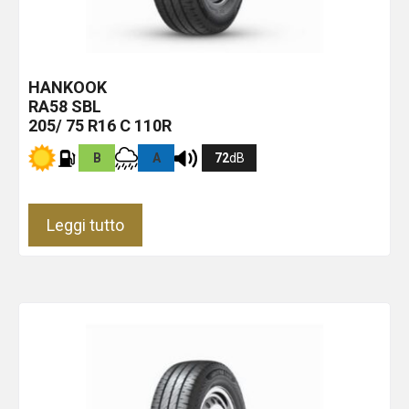
HANKOOK
RA58
SBL
205/ 75 R16 C 110R
B
A
72
dB
Leggi tutto