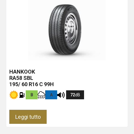
HANKOOK
RA58
SBL
195/ 60 R16 C 99H
B
A
72
dB
Leggi tutto