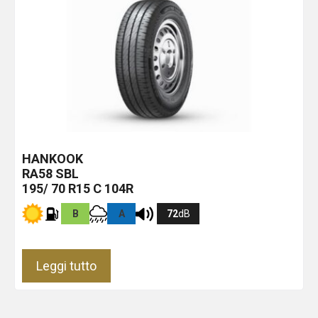
HANKOOK
RA58
SBL
195/ 70 R15 C 104R
B
A
72
dB
Leggi tutto