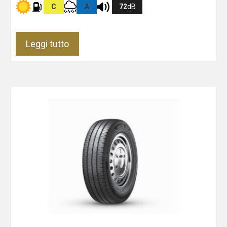
C
A
72
dB
Leggi tutto