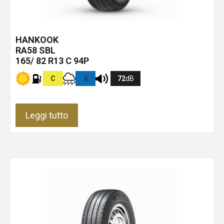
HANKOOK
RA58
SBL
165/ 82 R13 C 94P
C
A
72
dB
Leggi tutto