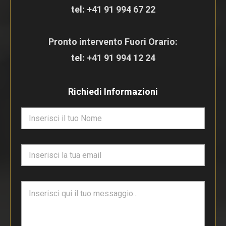
tel:
+41 91 994 67 22
Pronto intervento Fuori Orario:
tel:
+41 91 994 12 24
Richiedi Informazioni
N
o
m
e
E
*
m
a
i
T
l
e
*
s
t
o