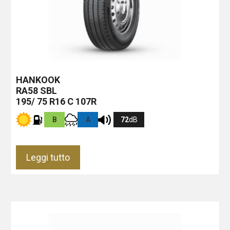
HANKOOK
RA58
SBL
195/ 75 R16 C 107R
B
A
72
dB
Leggi tutto