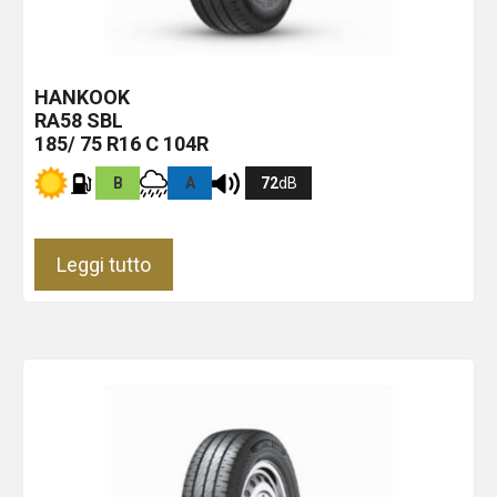
HANKOOK
RA58
SBL
185/ 75 R16 C 104R
B
A
72
dB
Leggi tutto