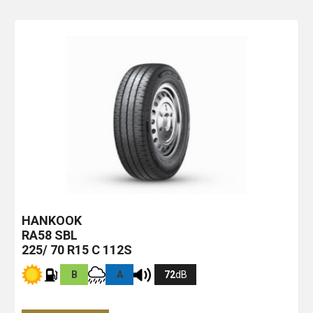
HANKOOK
RA58
SBL
225/ 70 R15 C 112S
B
A
72
dB