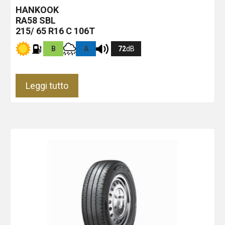
HANKOOK
RA58
SBL
215/ 65 R16 C 106T
B
A
72
dB
Leggi tutto