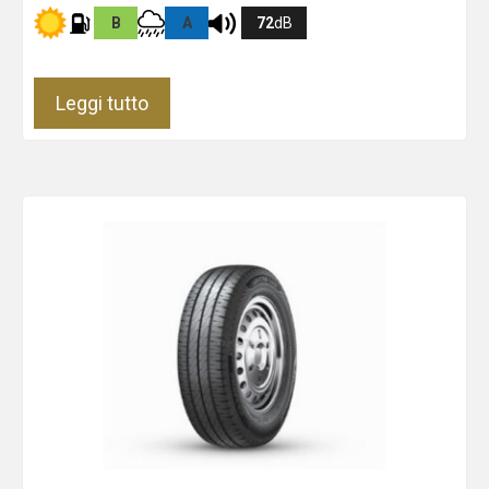
B
A
72
dB
Leggi tutto