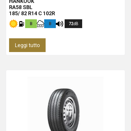
HANKOOK
RA58
SBL
185/ 82 R14 C 102R
B
B
72
dB
Leggi tutto