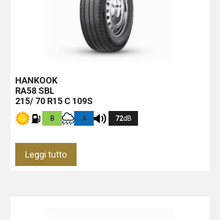
HANKOOK
RA58
SBL
215/ 70 R15 C 109S
B
A
72
dB
Leggi tutto