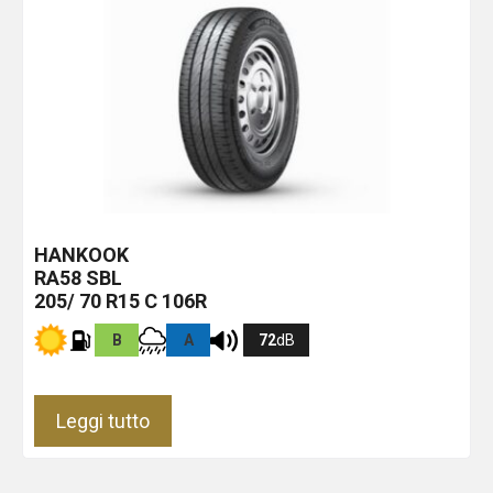
HANKOOK
RA58
SBL
205/ 70 R15 C 106R
B
A
72
dB
Leggi tutto