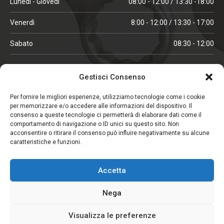
Lunedì - Giovedì
08:00 - 12:00 / 13:30 -18:00
Venerdì
8:00 - 12:00 / 13:30 - 17:00
Sabato
08:30 - 12:00
ORARI IN ALTA STAGIONE
Gestisci Consenso
(aprile, maggio, ottobre, novembre, dicembre)
Per fornire le migliori esperienze, utilizziamo tecnologie come i cookie
per memorizzare e/o accedere alle informazioni del dispositivo. Il
Lunedì - Venerdì
08:00 - 12:00 / 13:30 -18:00
consenso a queste tecnologie ci permetterà di elaborare dati come il
comportamento di navigazione o ID unici su questo sito. Non
Sabato
08:00 - 12:00
acconsentire o ritirare il consenso può influire negativamente su alcune
caratteristiche e funzioni.
CHIUSO IL SABATO
Accetta
(gennaio, febbraio, agosto, settembre)
Nega
Visualizza le preferenze
Copyright © 2026. Viglezio - Tutti i diritti riservati.
Elemento aggiunto al carrello.