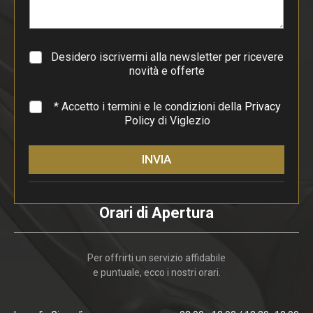
r
a
g
r
a
Desidero iscrivermi alla newsletter per ricevere
f
novità e offerte
o
*
* Accetto i termini e le condizioni della
Privacy
Policy
di Viglezio
INVIA
Orari di Apertura
Per offrirti un servizio affidabile
e puntuale, ecco i nostri orari.