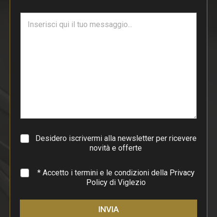
i
T
l
e
*
s
t
o
d
i
p
a
r
a
g
r
a
Desidero iscrivermi alla newsletter per ricevere
f
novità e offerte
o
*
* Accetto i termini e le condizioni della
Privacy
Policy
di Viglezio
INVIA