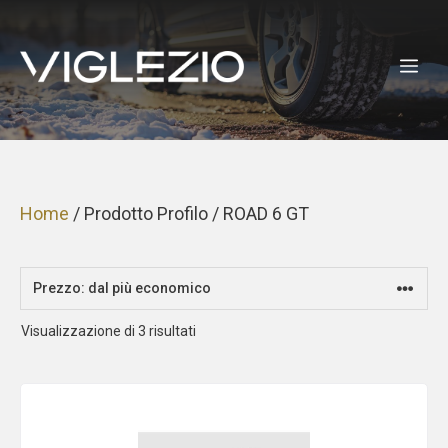
Vai
al
ME
contenuto
Home
/ Prodotto Profilo / ROAD 6 GT
Prezzo:
Visualizzazione di 3 risultati
dal
più
economico