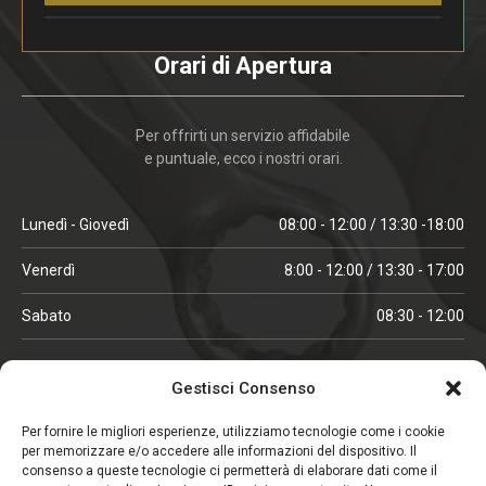
Orari di Apertura
Per offrirti un servizio affidabile
e puntuale, ecco i nostri orari.
Lunedì - Giovedì
08:00 - 12:00 / 13:30 -18:00
Venerdì
8:00 - 12:00 / 13:30 - 17:00
Sabato
08:30 - 12:00
ORARI IN ALTA STAGIONE
Gestisci Consenso
(aprile, maggio, ottobre, novembre, dicembre)
Per fornire le migliori esperienze, utilizziamo tecnologie come i cookie
per memorizzare e/o accedere alle informazioni del dispositivo. Il
Lunedì - Venerdì
08:00 - 12:00 / 13:30 -18:00
consenso a queste tecnologie ci permetterà di elaborare dati come il