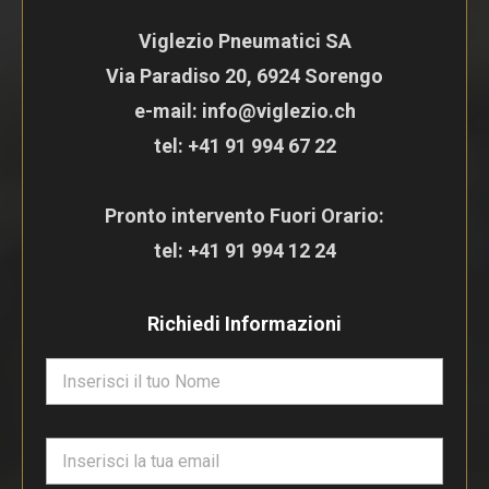
Viglezio Pneumatici SA
Via Paradiso 20, 6924 Sorengo
e-mail: info@viglezio.ch
tel:
+41 91 994 67 22
Pronto intervento Fuori Orario:
tel:
+41 91 994 12 24
Richiedi Informazioni
N
o
m
e
E
*
m
a