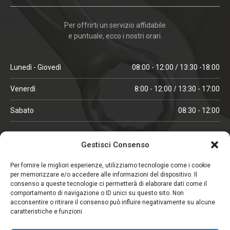
Per offrirti un servizio affidabile
e puntuale, ecco i nostri orari.
Lunedì - Giovedì
08:00 - 12:00 / 13:30 -18:00
Venerdì
8:00 - 12:00 / 13:30 - 17:00
Sabato
08:30 - 12:00
ORARI IN ALTA STAGIONE
Gestisci Consenso
(aprile, maggio, ottobre, novembre, dicembre)
Per fornire le migliori esperienze, utilizziamo tecnologie come i cookie
per memorizzare e/o accedere alle informazioni del dispositivo. Il
Lunedì - Venerdì
08:00 - 12:00 / 13:30 -18:00
consenso a queste tecnologie ci permetterà di elaborare dati come il
comportamento di navigazione o ID unici su questo sito. Non
Sabato
08:00 - 12:00
acconsentire o ritirare il consenso può influire negativamente su alcune
caratteristiche e funzioni.