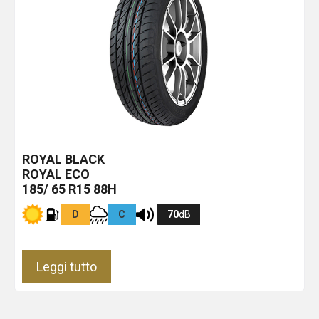
ROYAL BLACK
ROYAL ECO
185/ 65 R15 88H
D
C
70
dB
Leggi tutto