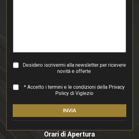
t
o
d
i
p
a
r
a
g
r
a
Desidero iscrivermi alla newsletter per ricevere
f
novità e offerte
o
*
* Accetto i termini e le condizioni della
Privacy
Policy
di Viglezio
INVIA
Orari di Apertura