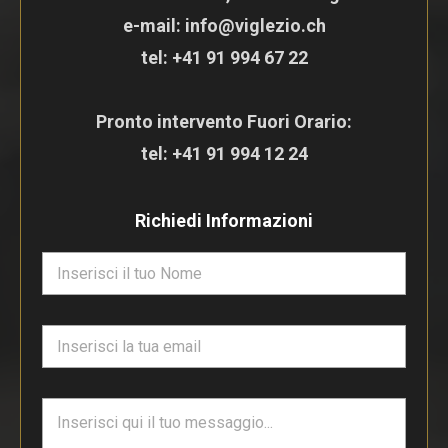
e-mail: info@viglezio.ch
tel:
+41 91 994 67 22
Pronto intervento Fuori Orario:
tel:
+41 91 994 12 24
Richiedi Informazioni
N
o
m
e
E
*
m
a
i
T
l
e
*
s