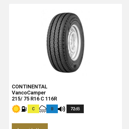
CONTINENTAL
VancoCamper
215/ 75 R16 C 116R
C
B
72
dB