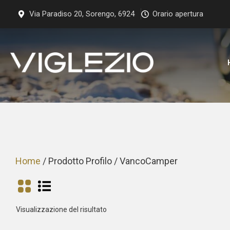
Vai
Via Paradiso 20, Sorengo, 6924
Orario apertura
al
contenuto
Home
/ Prodotto Profilo / VancoCamper
Visualizzazione del risultato