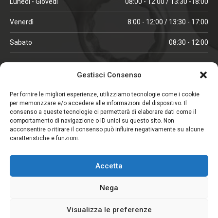
Lunedì - Giovedì
08:00 - 12:00 / 13:30 -18:00
Venerdì
8:00 - 12:00 / 13:30 - 17:00
Sabato
08:30 - 12:00
ORARI IN ALTA STAGIONE
Gestisci Consenso
(aprile, maggio, ottobre, novembre, dicembre)
Per fornire le migliori esperienze, utilizziamo tecnologie come i cookie
per memorizzare e/o accedere alle informazioni del dispositivo. Il
Lunedì - Venerdì
08:00 - 12:00 / 13:30 -18:00
consenso a queste tecnologie ci permetterà di elaborare dati come il
comportamento di navigazione o ID unici su questo sito. Non
Sabato
08:00 - 12:00
acconsentire o ritirare il consenso può influire negativamente su alcune
caratteristiche e funzioni.
CHIUSO IL SABATO
Accetta
(gennaio, febbraio, agosto, settembre)
Nega
Visualizza le preferenze
Copyright © 2026. Viglezio - Tutti i diritti riservati.
Elemento aggiunto al carrello.