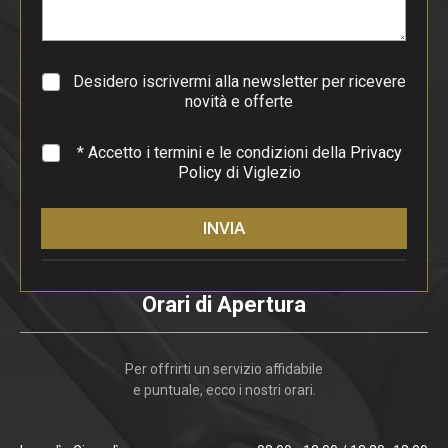
r
a
g
r
a
Desidero iscrivermi alla newsletter per ricevere
f
novità e offerte
o
*
* Accetto i termini e le condizioni della
Privacy
Policy
di Viglezio
INVIA
Orari di Apertura
Per offrirti un servizio affidabile
e puntuale, ecco i nostri orari.