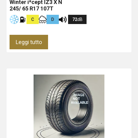
Winter i*cept IZ3 X
N
245/ 65 R17 107T
C
D
72
dB
Leggi tutto