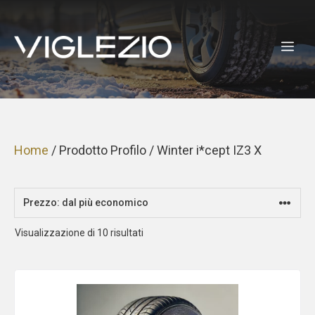
Vai
al
ME
contenuto
Home
/ Prodotto Profilo / Winter i*cept IZ3 X
Prezzo:
Visualizzazione di 10 risultati
dal
più
economico