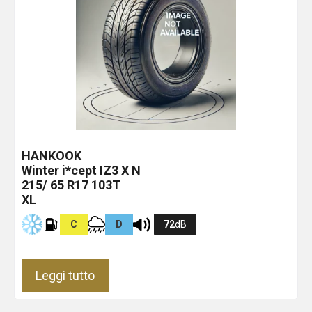
HANKOOK
Winter i*cept IZ3 X
N
215/ 65 R17 103T
XL
C
D
72
dB
Leggi tutto