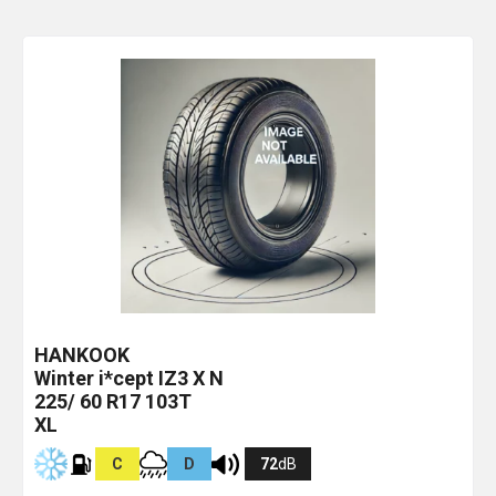
HANKOOK
Winter i*cept IZ3 X
N
225/ 60 R17 103T
XL
C
D
72
dB