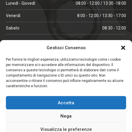
Lunedì - Giovedì
08:00 - 12:00 / 13:30 -18:00
Venerdì
8:00 - 12:00 / 13:30 - 17:00
Sabato
08:30 - 12:00
ORARI IN ALTA STAGIONE
Gestisci Consenso
(aprile, maggio, ottobre, novembre, dicembre)
Per fornire le migliori esperienze, utilizziamo tecnologie come i cookie
per memorizzare e/o accedere alle informazioni del dispositivo. Il
Lunedì - Venerdì
08:00 - 12:00 / 13:30 -18:00
consenso a queste tecnologie ci permetterà di elaborare dati come il
comportamento di navigazione o ID unici su questo sito. Non
Sabato
08:00 - 12:00
acconsentire o ritirare il consenso può influire negativamente su alcune
caratteristiche e funzioni.
CHIUSO IL SABATO
Accetta
(gennaio, febbraio, agosto, settembre)
Nega
Visualizza le preferenze
Copyright © 2026. Viglezio - Tutti i diritti riservati.