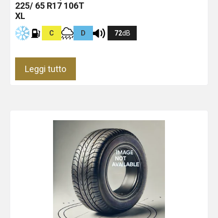
225/ 65 R17 106T
XL
C
D
72
dB
Leggi tutto