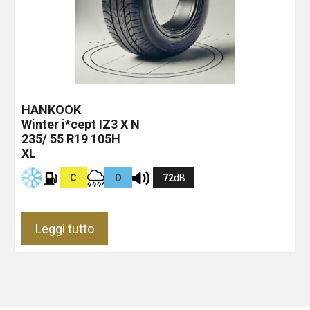
HANKOOK
Winter i*cept IZ3 X
N
235/ 55 R19 105H
XL
C
D
72
dB
Leggi tutto