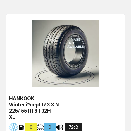
HANKOOK
Winter i*cept IZ3 X
N
225/ 55 R18 102H
XL
C
D
72
dB