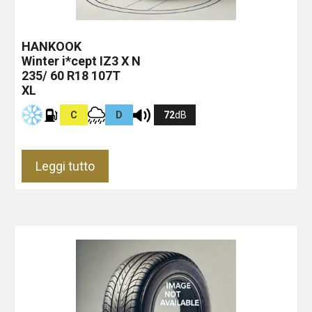
HANKOOK
Winter i*cept IZ3 X
N
235/ 60 R18 107T
XL
C
D
72
dB
Leggi tutto