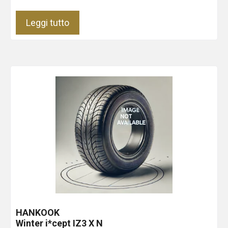
Leggi tutto
HANKOOK
Winter i*cept IZ3 X
N