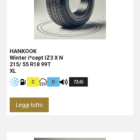
HANKOOK
Winter i*cept IZ3 X
N
215/ 55 R18 99T
XL
C
D
72
dB
Leggi tutto