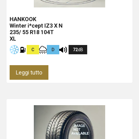
HANKOOK
Winter i*cept IZ3 X
N
235/ 55 R18 104T
XL
C
D
72
dB
Leggi tutto