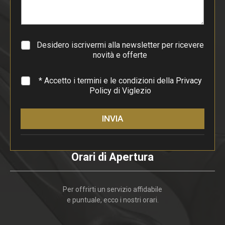
r
a
g
r
a
Desidero iscrivermi alla newsletter per ricevere
f
novità e offerte
o
*
* Accetto i termini e le condizioni della
Privacy
Policy
di Viglezio
INVIA
Orari di Apertura
Per offrirti un servizio affidabile
e puntuale, ecco i nostri orari.