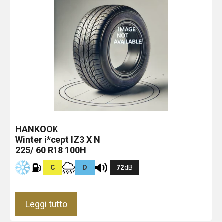
HANKOOK
Winter i*cept IZ3 X
N
225/ 60 R18 100H
C
D
72
dB
Leggi tutto