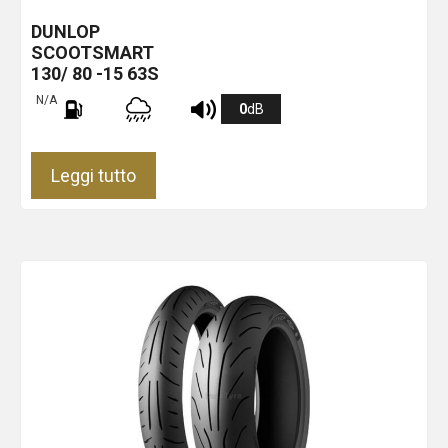
DUNLOP
SCOOTSMART
130/ 80 -15 63S
N/A
0
dB
Leggi tutto