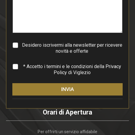
i
p
a
r
a
g
r
a
Desidero iscrivermi alla newsletter per ricevere
f
novità e offerte
o
*
* Accetto i termini e le condizioni della
Privacy
Policy
di Viglezio
INVIA
Orari di Apertura
Per offrirti un servizio affidabile