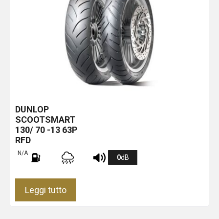
DUNLOP
SCOOTSMART
130/ 70 -13 63P
RFD
N/A
0
dB
Leggi tutto