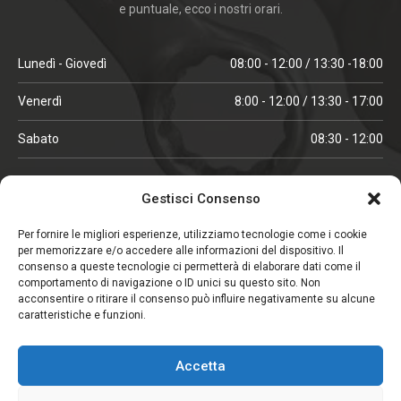
e puntuale, ecco i nostri orari.
Lunedì - Giovedì
08:00 - 12:00 / 13:30 -18:00
Venerdì
8:00 - 12:00 / 13:30 - 17:00
Sabato
08:30 - 12:00
ORARI IN ALTA STAGIONE
Gestisci Consenso
(aprile, maggio, ottobre, novembre, dicembre)
Per fornire le migliori esperienze, utilizziamo tecnologie come i cookie
per memorizzare e/o accedere alle informazioni del dispositivo. Il
Lunedì - Venerdì
08:00 - 12:00 / 13:30 -18:00
consenso a queste tecnologie ci permetterà di elaborare dati come il
comportamento di navigazione o ID unici su questo sito. Non
Sabato
08:00 - 12:00
acconsentire o ritirare il consenso può influire negativamente su alcune
caratteristiche e funzioni.
CHIUSO IL SABATO
Accetta
(gennaio, febbraio, agosto, settembre)