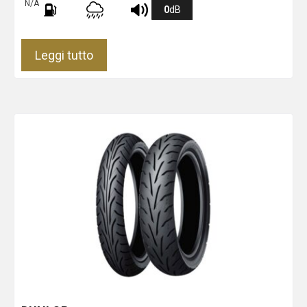
N/A
0
dB
Leggi tutto