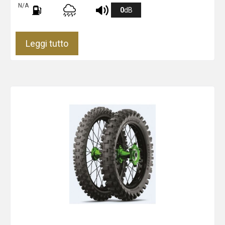
N/A
0
dB
Leggi tutto