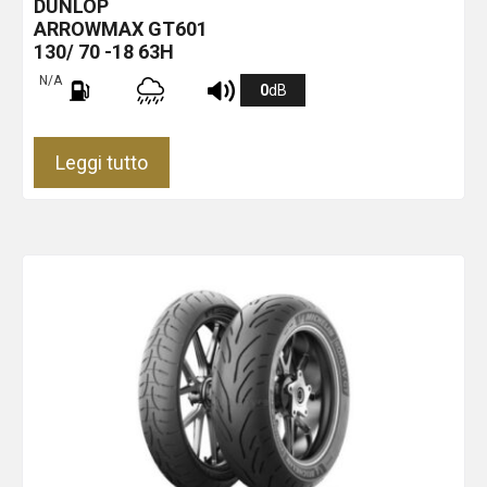
DUNLOP
ARROWMAX GT601
130/ 70 -18 63H
N/A
0
dB
Leggi tutto