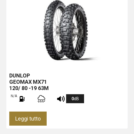
DUNLOP
GEOMAX MX71
120/ 80 -19 63M
N/A
0
dB
Leggi tutto