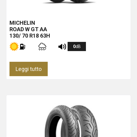
MICHELIN
ROAD W GT
AA
130/ 70 R18 63H
0
dB
Leggi tutto