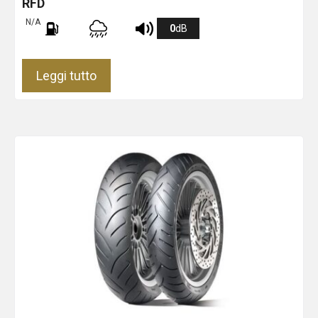
RFD
N/A
0
dB
Leggi tutto