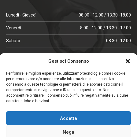
Lunedì - Giovedì
08:00 - 12:00 / 13:30 -18:00
Venerdì
8:00 - 12:00 / 13:30 - 17:00
Sabato
08:30 - 12:00
ORARI IN ALTA STAGIONE
Gestisci Consenso
(aprile, maggio, ottobre, novembre, dicembre)
Per fornire le migliori esperienze, utilizziamo tecnologie come i cookie
per memorizzare e/o accedere alle informazioni del dispositivo. Il
Lunedì - Venerdì
08:00 - 12:00 / 13:30 -18:00
consenso a queste tecnologie ci permetterà di elaborare dati come il
comportamento di navigazione o ID unici su questo sito. Non
Sabato
08:00 - 12:00
acconsentire o ritirare il consenso può influire negativamente su alcune
caratteristiche e funzioni.
CHIUSO IL SABATO
Accetta
(gennaio, febbraio, agosto, settembre)
Nega