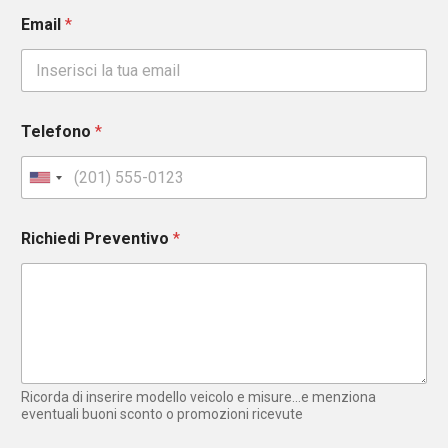
Email
*
Telefono
*
U
n
i
Richiedi Preventivo
*
t
e
d
S
t
a
t
e
Ricorda di inserire modello veicolo e misure...e menziona
s
eventuali buoni sconto o promozioni ricevute
+