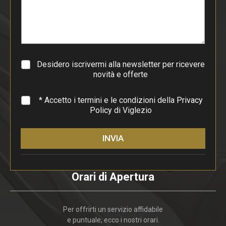
p
a
r
a
g
r
a
Desidero iscrivermi alla newsletter per ricevere
f
novità e offerte
o
*
* Accetto i termini e le condizioni della
Privacy
Policy
di Viglezio
INVIA
Orari di Apertura
Per offrirti un servizio affidabile
e puntuale, ecco i nostri orari.