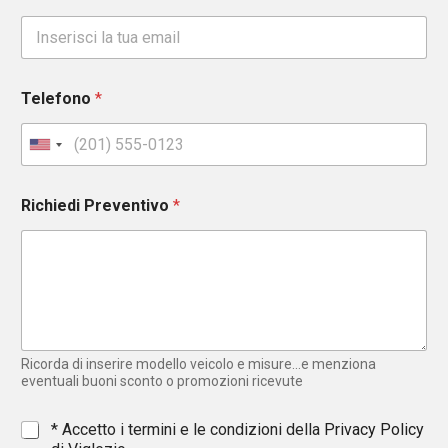
Telefono
*
U
n
i
Richiedi Preventivo
*
t
e
d
S
t
a
t
e
Ricorda di inserire modello veicolo e misure...e menziona
s
eventuali buoni sconto o promozioni ricevute
+
1
*
* Accetto i termini e le condizioni della
Privacy Policy