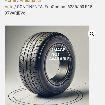
Home
/
Pneumatici
Auto
/ CONTINENTALEcoContact 6235/ 50 R18
97VAR|EVc