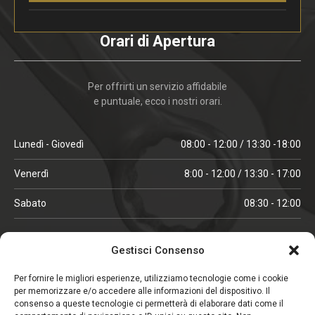
Orari di Apertura
Per offrirti un servizio affidabile
e puntuale, ecco i nostri orari.
Lunedì - Giovedì
08:00 - 12:00 / 13:30 -18:00
Venerdì
8:00 - 12:00 / 13:30 - 17:00
Sabato
08:30 - 12:00
ORARI IN ALTA STAGIONE
Gestisci Consenso
(aprile, maggio, ottobre, novembre, dicembre)
Per fornire le migliori esperienze, utilizziamo tecnologie come i cookie
per memorizzare e/o accedere alle informazioni del dispositivo. Il
Lunedì - Venerdì
08:00 - 12:00 / 13:30 -18:00
consenso a queste tecnologie ci permetterà di elaborare dati come il