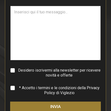
i
T
l
e
*
s
t
o
d
i
p
a
r
a
g
r
a
Desidero iscrivermi alla newsletter per ricevere
f
novità e offerte
o
*
* Accetto i termini e le condizioni della
Privacy
Policy
di Viglezio
INVIA