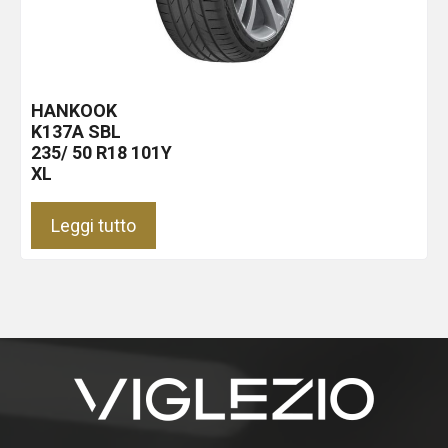
HANKOOK
K137A
SBL
235/ 50 R18 101Y
XL
Leggi tutto