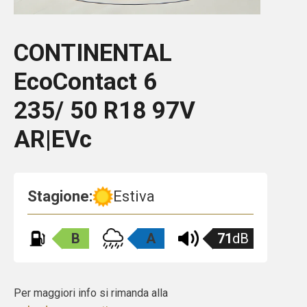
CONTINENTAL
EcoContact 6
235/ 50 R18 97V
AR|EVc
Stagione:
Estiva
B
A
71
dB
Per maggiori info si rimanda alla