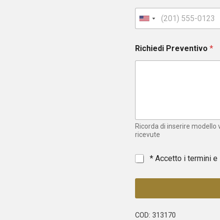
U
n
i
Richiedi Preventivo
*
t
e
d
S
t
a
t
e
Ricorda di inserire modello
s
ricevute
+
1
*
* Accetto i termini e
COD:
313170