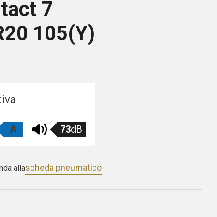
tact 7
R20 105(Y)
tiva
A
73
dB
scheda pneumatico
nda alla