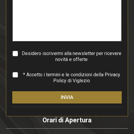
o
d
i
p
a
r
a
g
r
a
Desidero iscrivermi alla newsletter per ricevere
f
novità e offerte
o
*
* Accetto i termini e le condizioni della
Privacy
Policy
di Viglezio
INVIA
Orari di Apertura