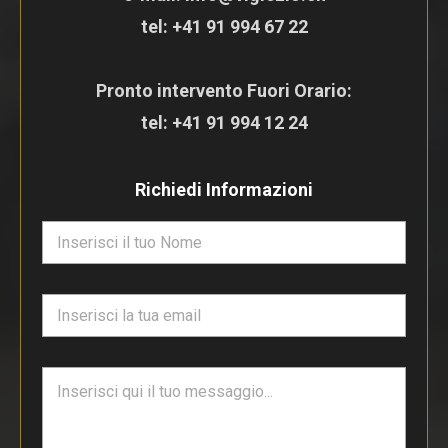
tel:
+41 91 994 67 22
Pronto intervento Fuori Orario:
tel:
+41 91 994 12 24
Richiedi Informazioni
N
o
m
e
E
*
m
a
i
T
l
e
*
s
t