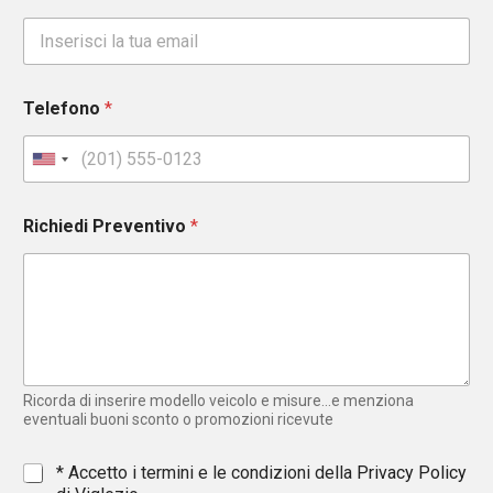
Telefono
*
U
n
i
Richiedi Preventivo
*
t
e
d
S
t
a
t
e
Ricorda di inserire modello veicolo e misure...e menziona
s
eventuali buoni sconto o promozioni ricevute
+
1
*
* Accetto i termini e le condizioni della
Privacy Policy