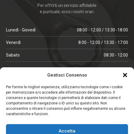
Per offrirti un servizio affidabile
e puntuale, ecco i nostri orari.
Lunedì - Giovedì
08:00 - 12:00 / 13:30 -18:00
Venerdì
8:00 - 12:00 / 13:30 - 17:00
Sabato
08:30 - 12:00
ORARI IN ALTA STAGIONE
Gestisci Consenso
(aprile, maggio, ottobre, novembre, dicembre)
Per fornire le migliori esperienze, utilizziamo tecnologie come i cookie
per memorizzare e/o accedere alle informazioni del dispositivo. Il
Lunedì - Venerdì
08:00 - 12:00 / 13:30 -18:00
consenso a queste tecnologie ci permetterà di elaborare dati come il
comportamento di navigazione o ID unici su questo sito. Non
Sabato
08:00 - 12:00
acconsentire o ritirare il consenso può influire negativamente su alcune
caratteristiche e funzioni.
CHIUSO IL SABATO
Accetta
(gennaio, febbraio, agosto, settembre)