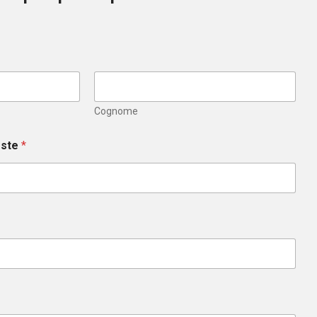
Cognome
este
*