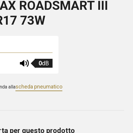
X ROADSMART III
 R17 73W
0
dB
scheda pneumatico
nda alla
erta per questo prodotto