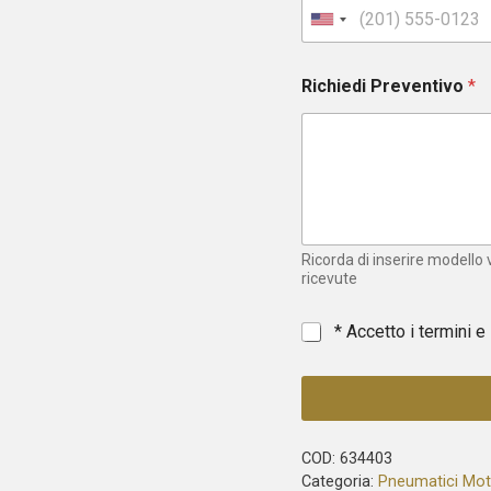
U
n
i
Richiedi Preventivo
*
t
e
d
S
t
a
t
e
Ricorda di inserire modello
s
ricevute
+
1
*
* Accetto i termini e
COD:
634403
Categoria:
Pneumatici Mo