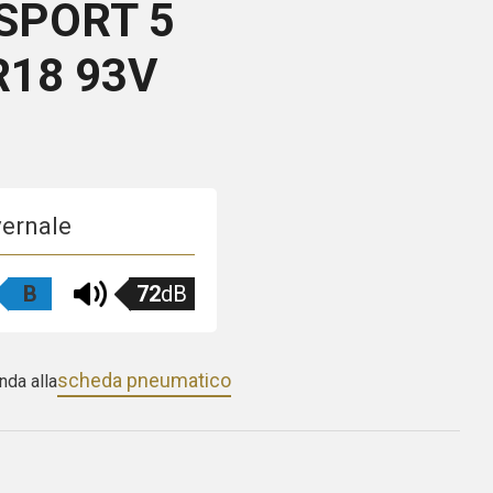
SPORT 5
R18 93V
vernale
B
72
dB
scheda pneumatico
nda alla