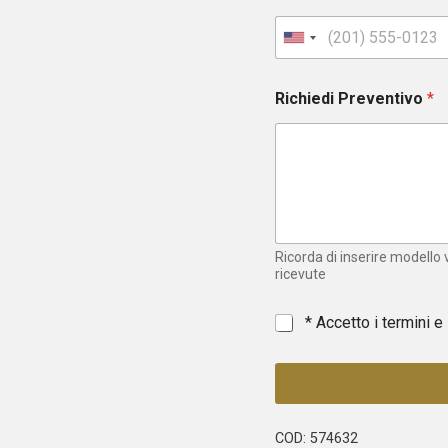
U
n
i
Richiedi Preventivo
*
t
e
d
S
t
a
t
e
Ricorda di inserire modello
s
ricevute
+
1
*
* Accetto i termini e
COD:
574632