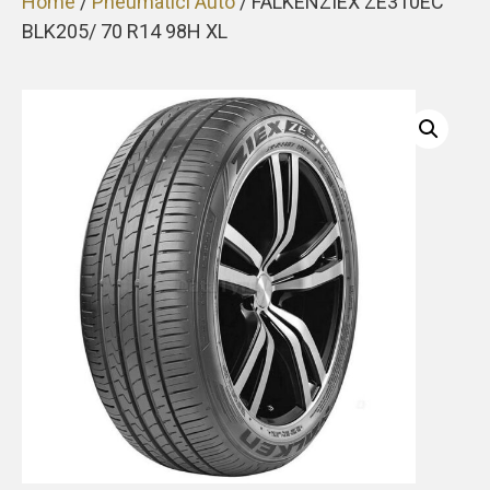
Home
/
Pneumatici Auto
/ FALKENZIEX ZE310EC
BLK205/ 70 R14 98H XL