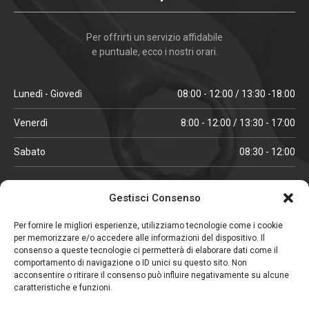
Per offrirti un servizio affidabile
e puntuale, ecco i nostri orari.
Lunedì - Giovedì
08:00 - 12:00 / 13:30 -18:00
Venerdì
8:00 - 12:00 / 13:30 - 17:00
Sabato
08:30 - 12:00
ORARI IN ALTA STAGIONE
Gestisci Consenso
(aprile, maggio, ottobre, novembre, dicembre)
Per fornire le migliori esperienze, utilizziamo tecnologie come i cookie
per memorizzare e/o accedere alle informazioni del dispositivo. Il
Lunedì - Venerdì
08:00 - 12:00 / 13:30 -18:00
consenso a queste tecnologie ci permetterà di elaborare dati come il
comportamento di navigazione o ID unici su questo sito. Non
Sabato
08:00 - 12:00
acconsentire o ritirare il consenso può influire negativamente su alcune
caratteristiche e funzioni.