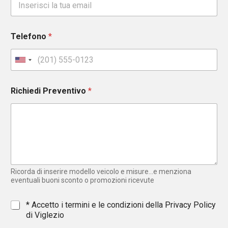
Telefono
*
U
n
i
Richiedi Preventivo
*
t
e
d
S
t
a
t
e
Ricorda di inserire modello veicolo e misure...e menziona
s
eventuali buoni sconto o promozioni ricevute
+
1
*
* Accetto i termini e le condizioni della
Privacy Policy
di Viglezio