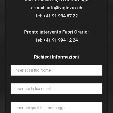
e-mail: info@viglezio.ch
tel:
+41 91 994 67 22
Pronto intervento Fuori Orario:
tel:
+41 91 994 12 24
Richiedi Informazioni
N
o
m
e
E
*
m
a
i
T
l
e
*