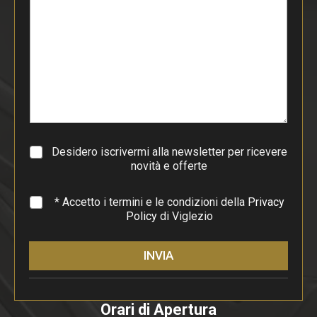
s
t
o
d
i
p
a
r
a
g
r
a
Desidero iscrivermi alla newsletter per ricevere
f
novità e offerte
o
*
* Accetto i termini e le condizioni della
Privacy
Policy
di Viglezio
INVIA
Orari di Apertura