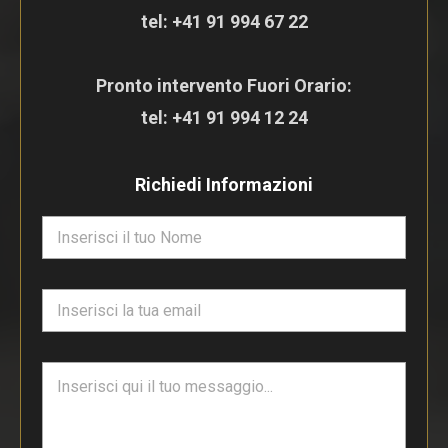
tel:
+41 91 994 67 22
Pronto intervento Fuori Orario:
tel:
+41 91 994 12 24
Richiedi Informazioni
N
o
m
e
E
*
m
a
i
T
l
e
*
s
t
o