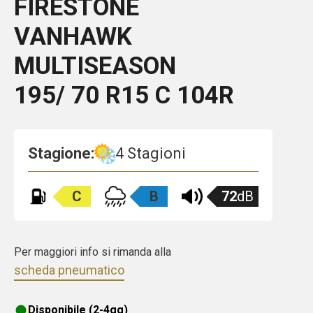
FIRESTONE
VANHAWK
MULTISEASON
195/ 70 R15 C 104R
Stagione:
4 Stagioni
C
B
72
dB
Per maggiori info si rimanda alla
scheda pneumatico
Disponibile (2-4gg)