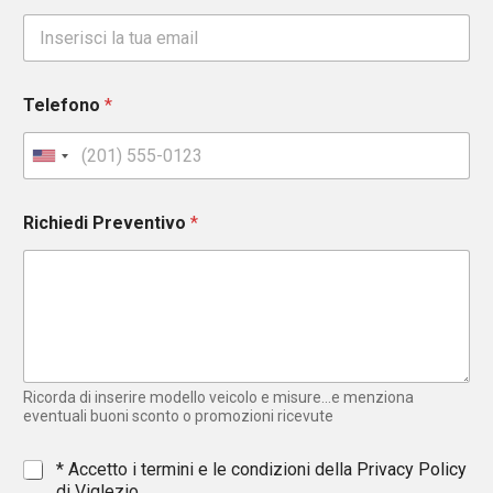
Telefono
*
U
n
i
Richiedi Preventivo
*
t
e
d
S
t
a
t
e
Ricorda di inserire modello veicolo e misure...e menziona
s
eventuali buoni sconto o promozioni ricevute
+
1
*
* Accetto i termini e le condizioni della
Privacy Policy
di Viglezio