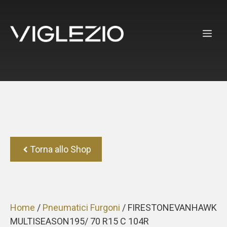
Vai
al
ME
contenuto
Torna allo Shop
Home
/
Pneumatici Furgoni
/ FIRESTONEVANHAWK
MULTISEASON195/ 70 R15 C 104R