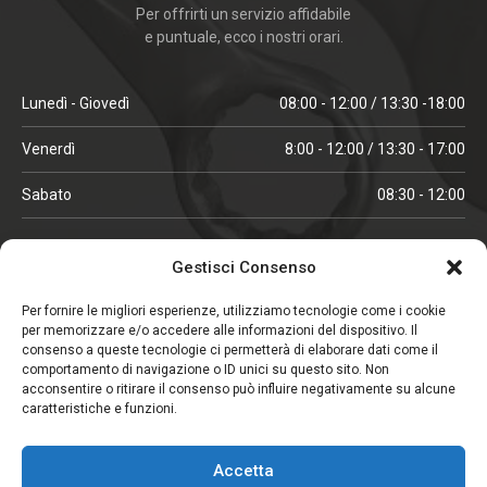
Per offrirti un servizio affidabile
e puntuale, ecco i nostri orari.
Lunedì - Giovedì
08:00 - 12:00 / 13:30 -18:00
Venerdì
8:00 - 12:00 / 13:30 - 17:00
Sabato
08:30 - 12:00
ORARI IN ALTA STAGIONE
Gestisci Consenso
(aprile, maggio, ottobre, novembre, dicembre)
Per fornire le migliori esperienze, utilizziamo tecnologie come i cookie
per memorizzare e/o accedere alle informazioni del dispositivo. Il
Lunedì - Venerdì
08:00 - 12:00 / 13:30 -18:00
consenso a queste tecnologie ci permetterà di elaborare dati come il
comportamento di navigazione o ID unici su questo sito. Non
Sabato
08:00 - 12:00
acconsentire o ritirare il consenso può influire negativamente su alcune
caratteristiche e funzioni.
CHIUSO IL SABATO
Accetta
(gennaio, febbraio, agosto, settembre)