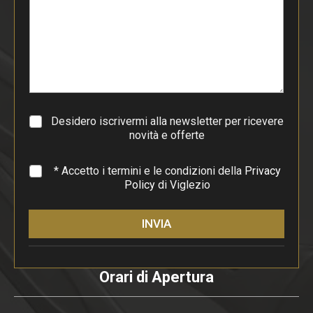
d
i
p
a
r
a
g
r
a
Desidero iscrivermi alla newsletter per ricevere
f
novità e offerte
o
*
* Accetto i termini e le condizioni della
Privacy
Policy
di Viglezio
INVIA
Orari di Apertura