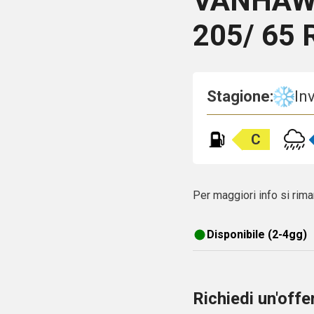
VANHAWK
205/ 65 
Stagione:
In
C
Per maggiori info si rima
Disponibile (2-4gg)
Richiedi un'off