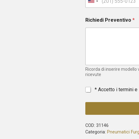
U
n
i
Richiedi Preventivo
*
t
e
d
S
t
a
t
e
Ricorda di inserire modello
s
ricevute
+
1
*
* Accetto i termini e
COD:
31146
Categoria:
Pneumatici Fur