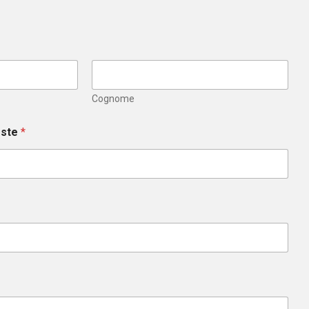
Cognome
este
*