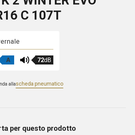
 2 WINTER EVO
R16 C 107T
vernale
A
72
dB
scheda pneumatico
nda alla
erta per questo prodotto