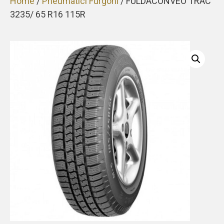
Home
/
Pneumatici Furgoni
/ FULDACONVEO TRAC
3235/ 65 R16 115R