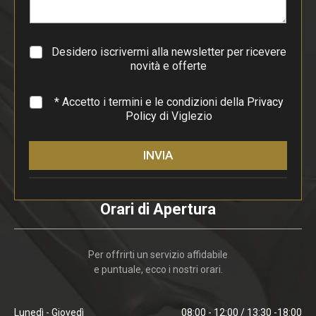
a
g
r
a
Desidero iscrivermi alla newsletter per ricevere
f
novità e offerte
o
*
* Accetto i termini e le condizioni della
Privacy
Policy
di Viglezio
INVIA
Orari di Apertura
Per offrirti un servizio affidabile
e puntuale, ecco i nostri orari.
Lunedì - Giovedì
08:00 - 12:00 / 13:30 -18:00