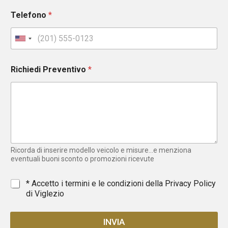
Telefono
*
U
n
i
Richiedi Preventivo
*
t
e
d
S
t
a
t
e
Ricorda di inserire modello veicolo e misure...e menziona
s
eventuali buoni sconto o promozioni ricevute
+
1
*
* Accetto i termini e le condizioni della
Privacy Policy
di Viglezio
INVIA