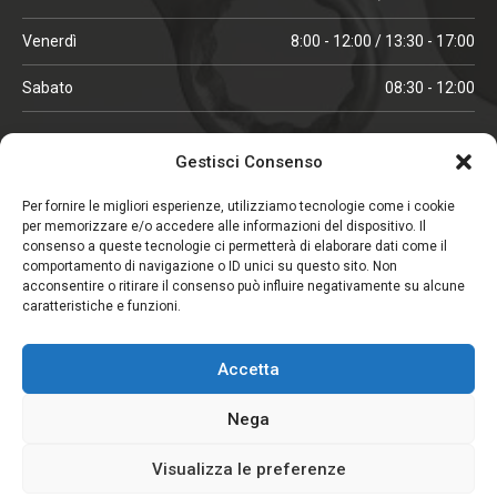
Venerdì
8:00 - 12:00 / 13:30 - 17:00
Sabato
08:30 - 12:00
ORARI IN ALTA STAGIONE
Gestisci Consenso
(aprile, maggio, ottobre, novembre, dicembre)
Per fornire le migliori esperienze, utilizziamo tecnologie come i cookie
per memorizzare e/o accedere alle informazioni del dispositivo. Il
Lunedì - Venerdì
08:00 - 12:00 / 13:30 -18:00
consenso a queste tecnologie ci permetterà di elaborare dati come il
comportamento di navigazione o ID unici su questo sito. Non
Sabato
08:00 - 12:00
acconsentire o ritirare il consenso può influire negativamente su alcune
caratteristiche e funzioni.
CHIUSO IL SABATO
Accetta
(gennaio, febbraio, agosto, settembre)
Nega
Visualizza le preferenze
Copyright © 2026. Viglezio - Tutti i diritti riservati.