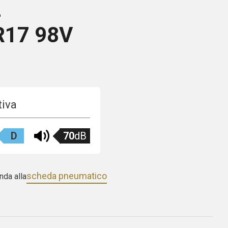
L
R17 98V
tiva
D
70
dB
scheda pneumatico
nda alla