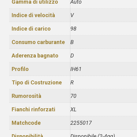
Gamma di utilizzo
Auto
Indice di velocità
V
Indice di carico
98
Consumo carburante
B
Aderenza bagnato
D
Profilo
IH61
Tipo di Costruzione
R
Rumorosità
70
Fianchi rinforzati
XL
Matchcode
2255017
Disponibilità
Disponibile (2-4gg)