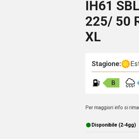
IH61
SB
225/ 50 
XL
Stagione:
Es
B
Per maggiori info si rima
Disponibile (2-4gg)