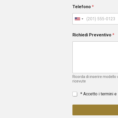
Telefono
*
U
n
i
Richiedi Preventivo
*
t
e
d
S
t
a
t
e
Ricorda di inserire modello
s
ricevute
+
1
*
* Accetto i termini e