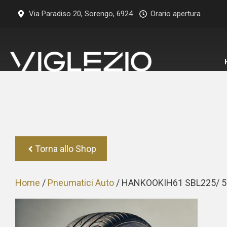
Vai
Via Paradiso 20, Sorengo, 6924
Orario apertura
al
contenuto
Torna allo Shop
Home
/
Pneumatici Auto
/ HANKOOKIH61 SBL225/ 5