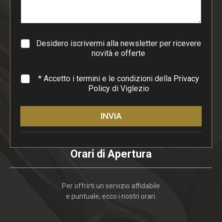
r
a
g
r
a
Desidero iscrivermi alla newsletter per ricevere
f
novità e offerte
o
*
* Accetto i termini e le condizioni della
Privacy
Policy
di Viglezio
INVIA
Orari di Apertura
Per offrirti un servizio affidabile
e puntuale, ecco i nostri orari.