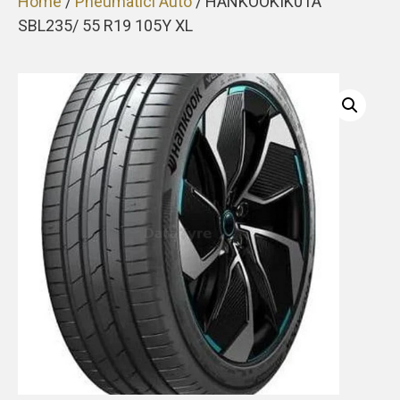
Home
/
Pneumatici Auto
/ HANKOOKIK01A
SBL235/ 55 R19 105Y XL