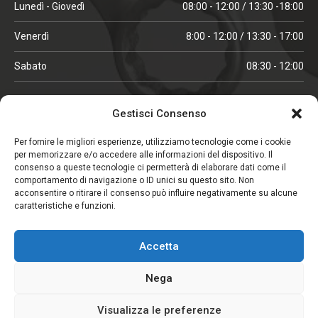
Lunedì - Giovedì
08:00 - 12:00 / 13:30 -18:00
Venerdì
8:00 - 12:00 / 13:30 - 17:00
Sabato
08:30 - 12:00
ORARI IN ALTA STAGIONE
Gestisci Consenso
(aprile, maggio, ottobre, novembre, dicembre)
Per fornire le migliori esperienze, utilizziamo tecnologie come i cookie
per memorizzare e/o accedere alle informazioni del dispositivo. Il
Lunedì - Venerdì
08:00 - 12:00 / 13:30 -18:00
consenso a queste tecnologie ci permetterà di elaborare dati come il
comportamento di navigazione o ID unici su questo sito. Non
Sabato
08:00 - 12:00
acconsentire o ritirare il consenso può influire negativamente su alcune
caratteristiche e funzioni.
CHIUSO IL SABATO
Accetta
(gennaio, febbraio, agosto, settembre)
Nega
Visualizza le preferenze
Copyright © 2026. Viglezio - Tutti i diritti riservati.