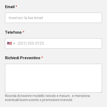
Email
*
Telefono
*
U
n
i
Richiedi Preventivo
*
t
e
d
S
t
a
t
e
Ricorda di inserire modello veicolo e misure...e menziona
s
eventuali buoni sconto o promozioni ricevute
+