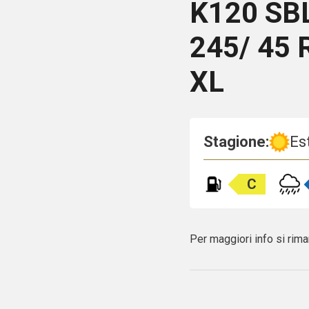
K120
SB
245/ 45 
XL
Stagione:
Es
C
Per maggiori info si rima