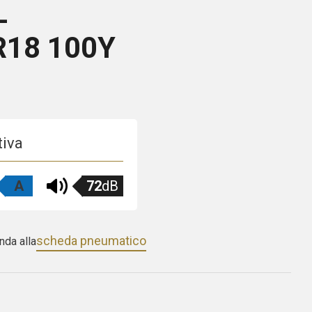
L
R18 100Y
tiva
A
72
dB
scheda pneumatico
nda alla