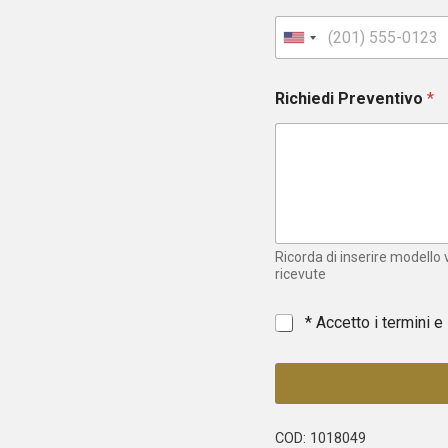
U
n
i
Richiedi Preventivo
*
t
e
d
S
t
a
t
e
Ricorda di inserire modello
s
ricevute
+
1
*
* Accetto i termini e
COD:
1018049