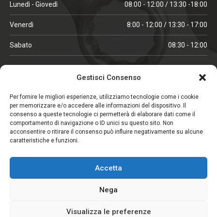
Lunedì - Giovedì
08:00 - 12:00 / 13:30 -18:00
Venerdì
8:00 - 12:00 / 13:30 - 17:00
Sabato
08:30 - 12:00
ORARI IN ALTA STAGIONE
Gestisci Consenso
(aprile, maggio, ottobre, novembre, dicembre)
Per fornire le migliori esperienze, utilizziamo tecnologie come i cookie
per memorizzare e/o accedere alle informazioni del dispositivo. Il
Lunedì - Venerdì
08:00 - 12:00 / 13:30 -18:00
consenso a queste tecnologie ci permetterà di elaborare dati come il
comportamento di navigazione o ID unici su questo sito. Non
Sabato
08:00 - 12:00
acconsentire o ritirare il consenso può influire negativamente su alcune
caratteristiche e funzioni.
CHIUSO IL SABATO
Accetta
(gennaio, febbraio, agosto, settembre)
Nega
Visualizza le preferenze
Copyright © 2026. Viglezio - Tutti i diritti riservati.