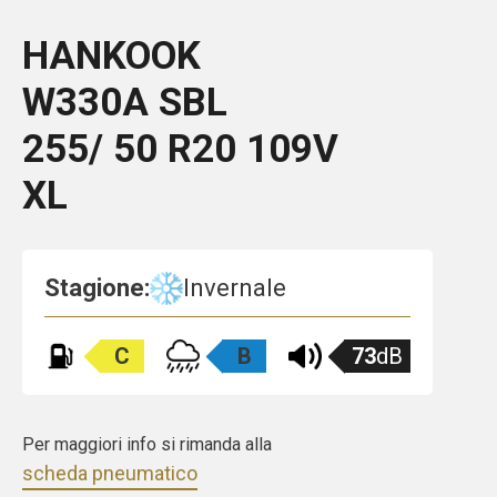
HANKOOK
W330A
SBL
255/ 50 R20 109V
XL
Stagione:
Invernale
C
B
73
dB
Per maggiori info si rimanda alla
scheda pneumatico