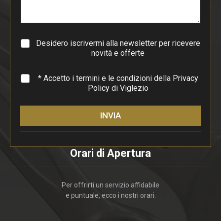
r
a
g
r
a
Desidero iscrivermi alla newsletter per ricevere
f
novità e offerte
o
*
* Accetto i termini e le condizioni della
Privacy
Policy
di Viglezio
INVIA
Orari di Apertura
Per offrirti un servizio affidabile
e puntuale, ecco i nostri orari.