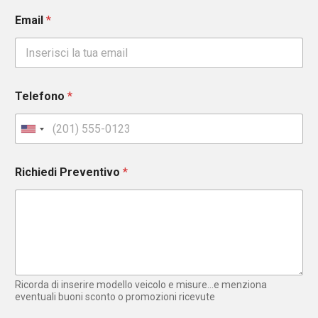
Email
*
Telefono
*
U
n
i
Richiedi Preventivo
*
t
e
d
S
t
a
t
e
Ricorda di inserire modello veicolo e misure...e menziona
s
eventuali buoni sconto o promozioni ricevute
+