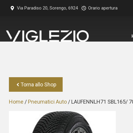
Vai
Via Paradiso 20, Sorengo, 6924
Orario apertura
al
contenuto
Torna allo Shop
Home
/
Pneumatici Auto
/ LAUFENNLH71 SBL165/ 7