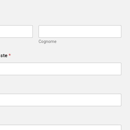
Cognome
este
*