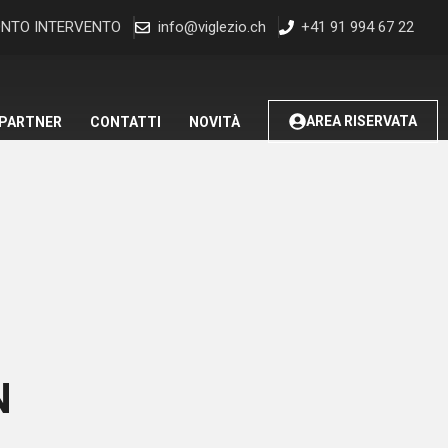
NTO INTERVENTO
info@viglezio.ch
+41 91 994 67 22
AREA RISERVATA
 PARTNER
CONTATTI
NOVITÀ
N