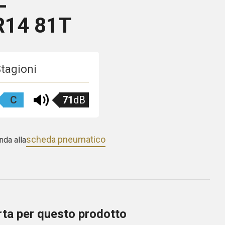
L
R14 81T
Stagioni
C
71
dB
scheda pneumatico
nda alla
erta per questo prodotto