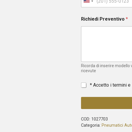
U
n
i
Richiedi Preventivo
*
t
e
d
S
t
a
t
e
Ricorda di inserire modello
s
ricevute
+
1
*
* Accetto i termini e
COD:
1027703
Categoria:
Pneumatici Aut