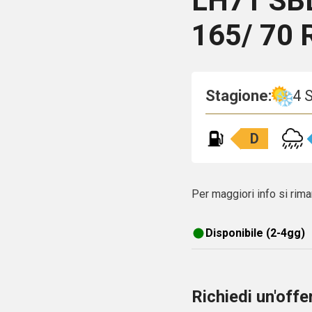
LH71
SB
165/ 70 
Stagione:
4 
D
Per maggiori info si rima
Disponibile (2-4gg)
Richiedi un'off