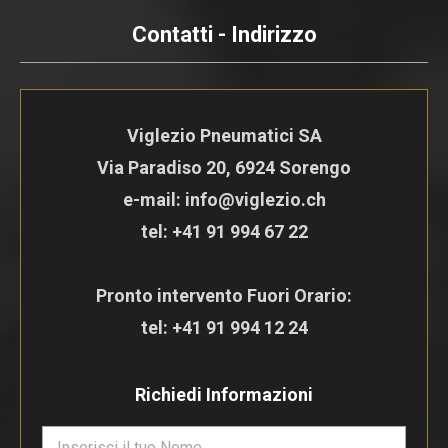
Contatti - Indirizzo
Viglezio Pneumatici SA
Via Paradiso 20, 6924 Sorengo
e-mail: info@viglezio.ch
tel:
+41 91 994 67 22
Pronto intervento Fuori Orario:
tel:
+41 91 994 12 24
Richiedi Informazioni
N