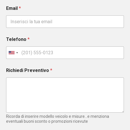
Email
*
Telefono
*
U
n
i
Richiedi Preventivo
*
t
e
d
S
t
a
t
e
Ricorda di inserire modello veicolo e misure...e menziona
s
eventuali buoni sconto o promozioni ricevute
+