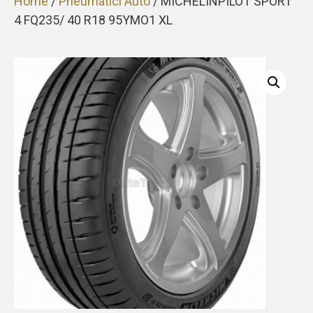
Home
/
Pneumatici Auto
/ MICHELINPILOT SPORT
4 FQ235/ 40 R18 95YMO1 XL