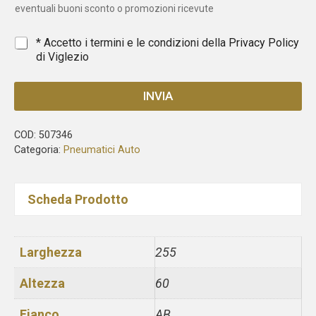
s
eventuali buoni sconto o promozioni ricevute
+
1
*
* Accetto i termini e le condizioni della
Privacy Policy
di Viglezio
INVIA
COD:
507346
Categoria:
Pneumatici Auto
Scheda Prodotto
Larghezza
255
Altezza
60
Fianco
AB