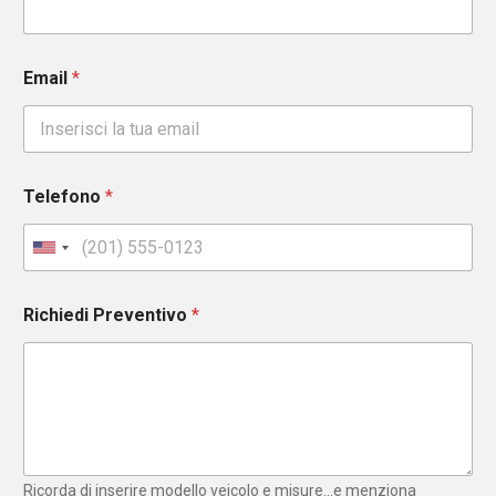
Email
*
Telefono
*
U
n
i
Richiedi Preventivo
*
t
e
d
S
t
a
t
e
Ricorda di inserire modello veicolo e misure...e menziona