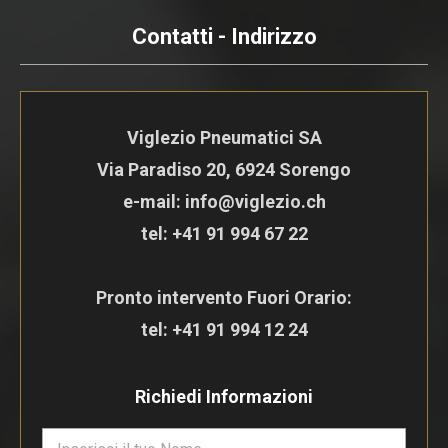
Contatti - Indirizzo
Viglezio Pneumatici SA
Via Paradiso 20, 6924 Sorengo
e-mail: info@viglezio.ch
tel:
+41 91 994 67 22
Pronto intervento Fuori Orario:
tel:
+41 91 994 12 24
Richiedi Informazioni
N