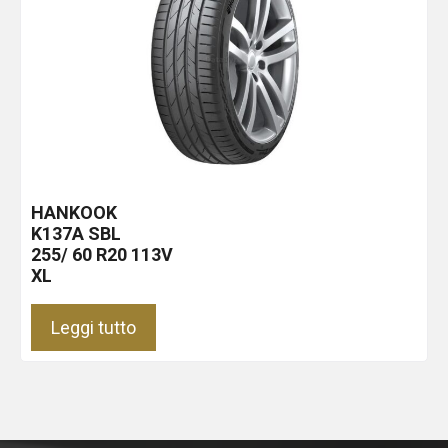
HANKOOK
K137A
SBL
255/ 60 R20 113V
XL
Leggi tutto