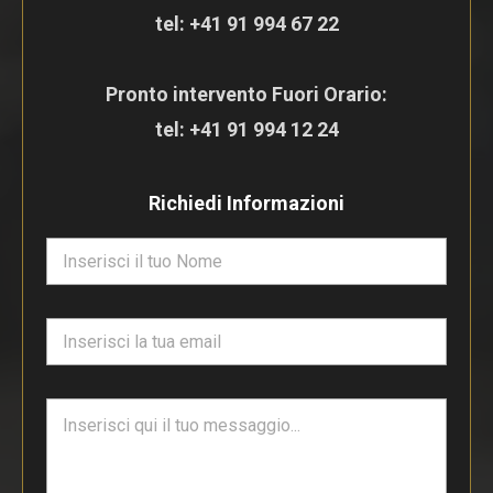
tel:
+41 91 994 67 22
Pronto intervento Fuori Orario:
tel:
+41 91 994 12 24
Richiedi Informazioni
N
o
m
e
E
*
m
a
i
T
l
e
*
s
t
o