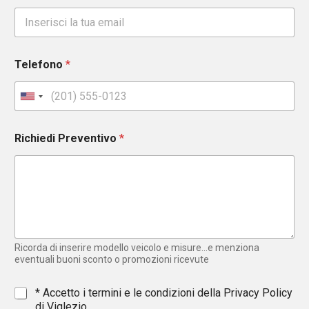
Telefono
*
U
n
i
Richiedi Preventivo
*
t
e
d
S
t
a
t
e
Ricorda di inserire modello veicolo e misure...e menziona
s
eventuali buoni sconto o promozioni ricevute
+
1
*
* Accetto i termini e le condizioni della
Privacy Policy
di Viglezio