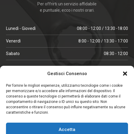
Per offrirti un servizio affidabile
e puntuale, ecco i nostri orari.
Lunedì - Giovedì
08:00 - 12:00 / 13:30 -18:00
Venerdì
8:00 - 12:00 / 13:30 - 17:00
Sabato
08:30 - 12:00
ORARI IN ALTA STAGIONE
Gestisci Consenso
(aprile, maggio, ottobre, novembre, dicembre)
Per fornire le migliori esperienze, utilizziamo tecnologie come i cookie
per memorizzare e/o accedere alle informazioni del dispositivo. Il
Lunedì - Venerdì
08:00 - 12:00 / 13:30 -18:00
consenso a queste tecnologie ci permetterà di elaborare dati come il
comportamento di navigazione o ID unici su questo sito. Non
Sabato
08:00 - 12:00
acconsentire o ritirare il consenso può influire negativamente su alcune
caratteristiche e funzioni.
CHIUSO IL SABATO
Accetta
(gennaio, febbraio, agosto, settembre)