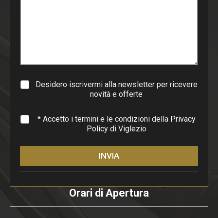
d
i
p
a
r
a
g
r
a
Desidero iscrivermi alla newsletter per ricevere
f
novità e offerte
o
*
* Accetto i termini e le condizioni della
Privacy
Policy
di Viglezio
INVIA
Orari di Apertura