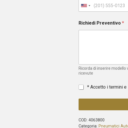
U
n
i
Richiedi Preventivo
*
t
e
d
S
t
a
t
e
Ricorda di inserire modello
s
ricevute
+
1
*
* Accetto i termini e
COD:
4063800
Categoria:
Pneumatici Aut