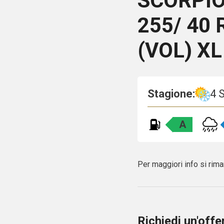
SCORPIO
255/ 40 
(VOL) XL
Stagione:
4 
A
Per maggiori info si rima
Richiedi un'off