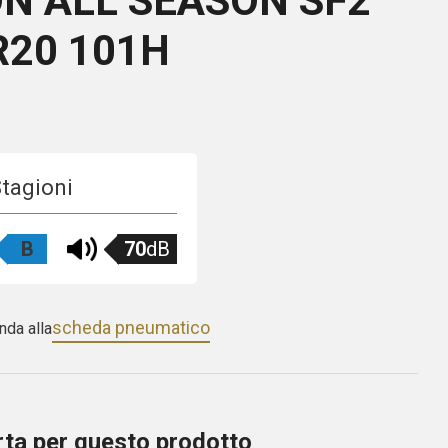
N ALL SEASON SF2
R20 101H
Stagioni
B
70
dB
scheda pneumatico
nda alla
erta per questo prodotto