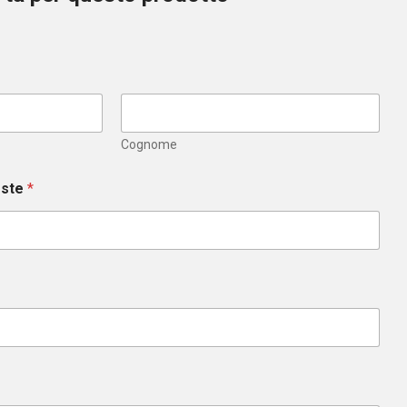
Cognome
este
*