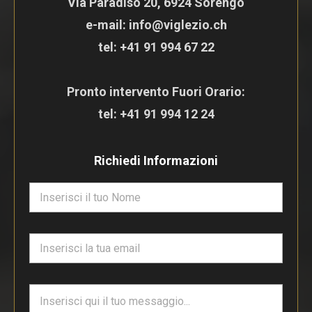
Via Paradiso 20, 6924 Sorengo
e-mail: info@viglezio.ch
tel:
+41 91 994 67 22
Pronto intervento Fuori Orario:
tel:
+41 91 994 12 24
Richiedi Informazioni
N
o
m
e
E
*
m
a
i
T
l
e
*