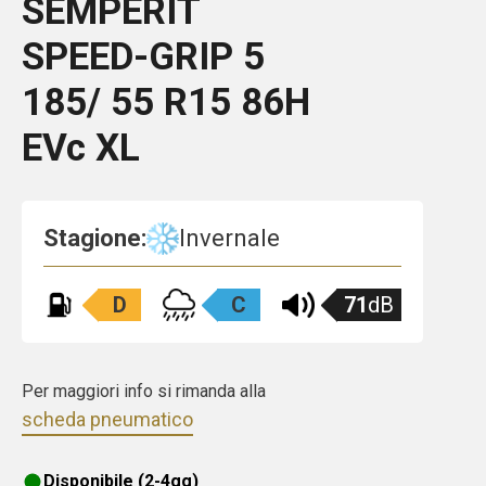
SEMPERIT
SPEED-GRIP 5
185/ 55 R15 86H
EVc XL
Stagione:
Invernale
D
C
71
dB
Per maggiori info si rimanda alla
scheda pneumatico
Disponibile (2-4gg)