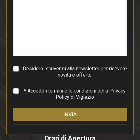
s
t
o
d
i
p
a
r
a
g
r
a
Desidero iscrivermi alla newsletter per ricevere
f
novità e offerte
o
*
* Accetto i termini e le condizioni della
Privacy
Policy
di Viglezio
INVIA
Orari di Apertura