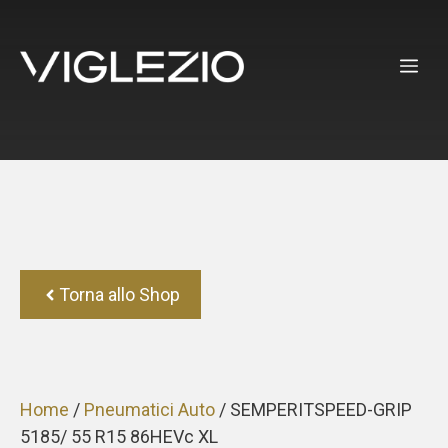
Vai
al
ME
contenuto
Torna allo Shop
Home
/
Pneumatici Auto
/ SEMPERITSPEED-GRIP
5185/ 55 R15 86HEVc XL