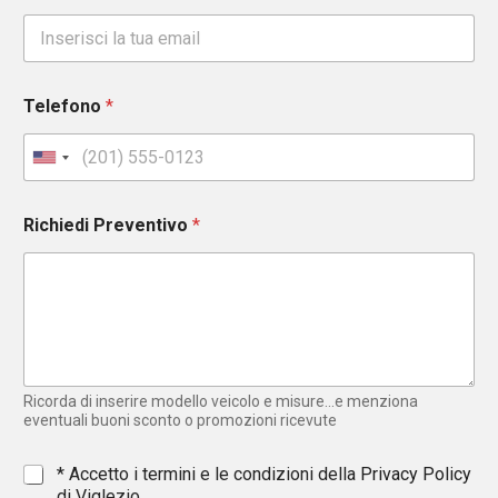
Telefono
*
U
n
i
Richiedi Preventivo
*
t
e
d
S
t
a
t
e
Ricorda di inserire modello veicolo e misure...e menziona
s
eventuali buoni sconto o promozioni ricevute
+
1
*
* Accetto i termini e le condizioni della
Privacy Policy
di Viglezio