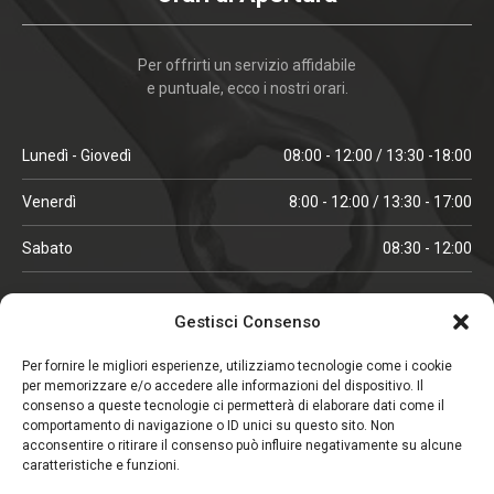
Per offrirti un servizio affidabile
e puntuale, ecco i nostri orari.
Lunedì - Giovedì
08:00 - 12:00 / 13:30 -18:00
Venerdì
8:00 - 12:00 / 13:30 - 17:00
Sabato
08:30 - 12:00
ORARI IN ALTA STAGIONE
Gestisci Consenso
(aprile, maggio, ottobre, novembre, dicembre)
Per fornire le migliori esperienze, utilizziamo tecnologie come i cookie
per memorizzare e/o accedere alle informazioni del dispositivo. Il
Lunedì - Venerdì
08:00 - 12:00 / 13:30 -18:00
consenso a queste tecnologie ci permetterà di elaborare dati come il
comportamento di navigazione o ID unici su questo sito. Non
Sabato
08:00 - 12:00
acconsentire o ritirare il consenso può influire negativamente su alcune
caratteristiche e funzioni.