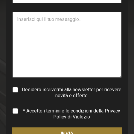
a
i
T
l
e
*
s
t
o
d
i
p
a
r
a
g
r
a
Desidero iscrivermi alla newsletter per ricevere
f
novità e offerte
o
*
* Accetto i termini e le condizioni della
Privacy
Policy
di Viglezio
INVIA