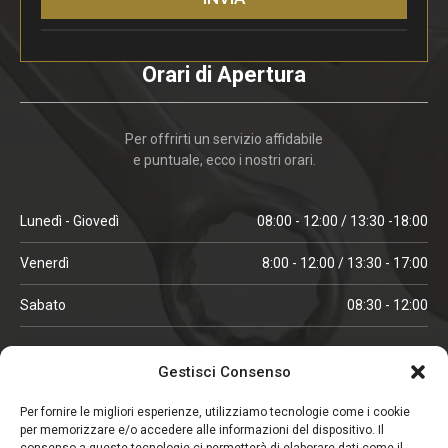
Orari di Apertura
Per offrirti un servizio affidabile
e puntuale, ecco i nostri orari.
Lunedì - Giovedì
08:00 - 12:00 / 13:30 -18:00
Venerdì
8:00 - 12:00 / 13:30 - 17:00
Sabato
08:30 - 12:00
ORARI IN ALTA STAGIONE
Gestisci Consenso
(aprile, maggio, ottobre, novembre, dicembre)
Per fornire le migliori esperienze, utilizziamo tecnologie come i cookie
per memorizzare e/o accedere alle informazioni del dispositivo. Il
Lunedì - Venerdì
08:00 - 12:00 / 13:30 -18:00