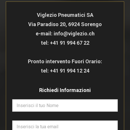
Viglezio Pneumatici SA
Via Paradiso 20, 6924 Sorengo
e-mail: info@viglezio.ch
tel:
+41 91 994 67 22
Pronto intervento Fuori Orario:
tel:
+41 91 994 12 24
Richiedi Informazioni
N
o
m
e
E
*
m