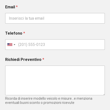
Email
*
Telefono
*
U
n
i
Richiedi Preventivo
*
t
e
d
S
t
a
t
e
Ricorda di inserire modello veicolo e misure...e menziona
s
eventuali buoni sconto o promozioni ricevute
+