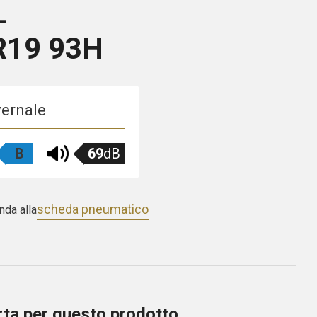
L
R19 93H
vernale
B
69
dB
scheda pneumatico
nda alla
erta per questo prodotto