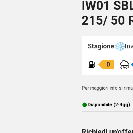
IW01
SB
215/ 50 
Stagione:
In
D
Per maggiori info si rima
Disponibile (2-4gg)
Richiedi un'off