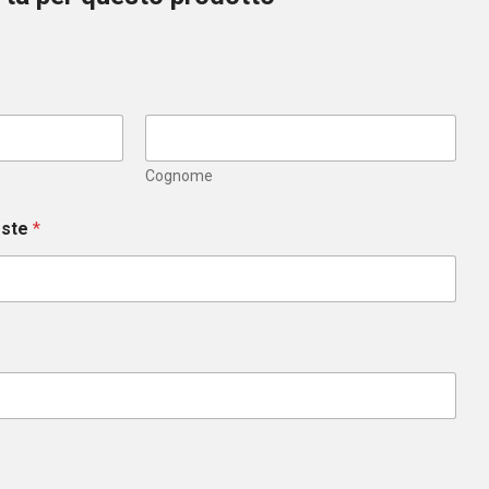
Cognome
este
*