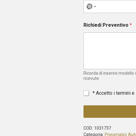
N
o
c
Richiedi Preventivo
*
o
u
n
t
r
y
s
e
Ricorda di inserire modello
l
ricevute
e
c
*
* Accetto i termini e
t
e
d
COD:
1031737
Categoria:
Pneumatici Aut